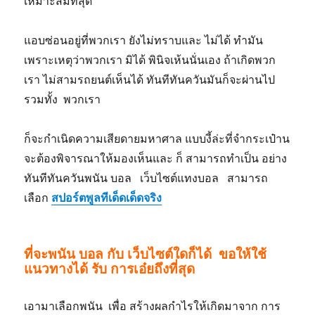
เหมาะสมที่สุด
แอบซ่อนอยู่ที่พวกเรา ยังไม่ทราบและ ไม่ได้ ทำมัน
เพราะเหตุว่าพวกเรา มิได้ พินิจเห้นนั่นเอง ถ้าเกิดพวก
เรา ไม่สามรถยนต์เห็นได้ ทันทีทันควันมันก็จะผ่านไป
รวมทั้ง พวกเรา
ก็จะกำเนิดความเสียดายมหาศาล แบบงี้ล่ะที่จำกระเป๋าน
จะต้องพิจารณาให้มองเห็นและ ก็ สามารถทำเป็น อย่าง
ทันทีทันควันพนัน บอล เว็บไซต์แทงบอล สามารถ
เลือก
สปอร์ตพูลทีเด็ดเด็ดจริง
ที่จะพนัน บอล กับ เว็บไซต์ใดก็ได้ ขอให้ใช้
แนวทางได้ รับ การเอ๋ยถึงที่สุด
เอามาเลือกพนัน เพื่อ สร้างผลกำไรให้เกิดมาจาก การ