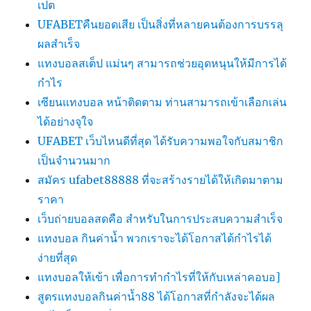
เปต
UFABETคืนยอดเสีย เป็นสิ่งที่หลายคนต้องการบรรลุ
ผลสำเร็จ
แทงบอลสเต็ป แม่นๆ สามารถช่วยอุดหนุนให้มีการได้
กำไร
เซียนแทงบอล หน้าติดตาม ท่านสามารถเข้าเลือกเล่น
ได้อย่างจุใจ
UFABET เว็บไหนดีที่สุด ได้รับความพอใจกับสมาชิก
เป็นจำนวนมาก
สมัคร ufabet88888 ที่จะสร้างรายได้ให้เกิดมาตาม
ราคา
เว็บถ่ายบอลสดคือ สำหรับในการประสบความสำเร็จ
แทงบอล กินค่าน้ำ พวกเราจะได้โอกาสได้กำไรได้
ง่ายที่สุด
แทงบอลให้เข้า เพื่อการทำกำไรที่ให้กับเหล่าคอบอ]
สูตรแทงบอลกินค่าน้ำ88 ได้โอกาสที่กำลังจะได้ผล