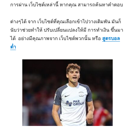
การผ่าน เว็บไซต์เหล่านี้ หากคุณ สามารถค้นหาคำตอบ
ต่างๆได้ จาก เว็บไซต์ที่คุณเลือกเข้าไปวางเดิมพัน มันก็
นับว่าช่วยทำให้ ปรับเปลี่ยนแปลงให้มี การทำเงิน ขึ้นมา
ได้ อย่างมีคุณภาพจาก เว็บไซต์พวกนั้น หรือ
สูตรบอล
ต่ำ