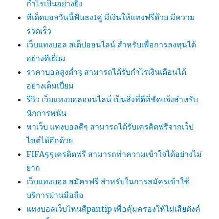
กำไรเป็นอย่างยิ่ง
ทีเด็ดบอลวันนี้ฟันธง1คู่ มีเงินให้แทงฟรีด้วย มีความ
รวดเร็ว
เว็บแทงบอล สเต็ปออนไลน์ สำหรับเพื่อการลงทุนได้
อย่างดีเยี่ยม
ราคาบอลสูงต่ำ3 สามารถได้รับกำไรเงินเดือนได้
อย่างเต็มเปี่ยม
รีวิว เว็บแทงบอลออนไลน์ เป็นสิ่งที่ดีที่ชัดแจ้งสำหรับ
นักการพนัน
หาเว็บ แทงบอลดีๆ สามารถได้รับเครดิตฟรีจากเว็ป
ไซต์ได้อีกด้วย
FIFA55เครดิตฟรี สามารถทำความเข้าใจได้อย่างไม่
ยาก
เว็บแทงบอล สมัครฟรี สำหรับในการสมัครเข้าใช้
บริการผ่านมือถือ
แทงบอลเว็บไหนดีpantip เพื่อคุ้มครองให้ไม่เสียตังค์