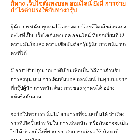
ก็ทาง เว็บไซต์แทงบอล ออนไลน์ ยังมี การจ่าย
กำไรค่าแรงให้กับทางกรุ๊ป
ผู้นัก การพนัน ทุกคนได้ อย่างมากโดยที่ไม่เสียส่วนแบ่ง
อะไรที่เป็น เว็บไซต์แทงบอล ออนไลน์ ที่ยอดเยี่ยมที่ให้
ความมั่นใจและ ความเชื่อมั่นต่อกรุ๊ปผู้นัก การพนัน ทุก
คนที่ได้
มี การปรับปรุงมาอย่างดีเยี่ยมเพื่อเป็น วิถีทางสำหรับ
การลงทุน เกม การเดิมพันบอล ออนไลน์ ในทุกแบบจาก
ที่กรุ๊ปผู้นัก การพนัน ต้อง การของ ทุกคนได้ อย่าง
แท้จริงมันอาจ
จะก่อให้พวกเรา นั้นไม่ สามารถที่จะแลเห็นได้ ว่าเรื่อง
ราวที่เกิดขึ้นสำหรับใน การเล่นพนัน หรือมันอาจจะเป็น
ไปได้ ว่าจะมีสิ่งที่พวกเรา สามารถส่งผลให้เกิดผลที่