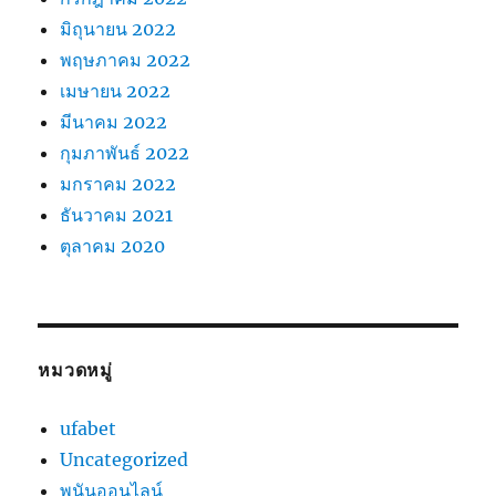
มิถุนายน 2022
พฤษภาคม 2022
เมษายน 2022
มีนาคม 2022
กุมภาพันธ์ 2022
มกราคม 2022
ธันวาคม 2021
ตุลาคม 2020
หมวดหมู่
ufabet
Uncategorized
พนันออนไลน์