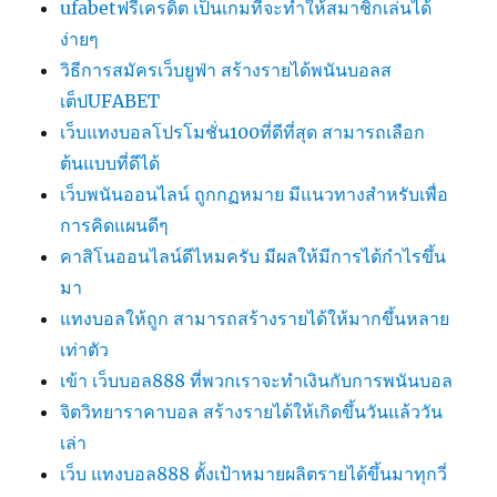
ufabetฟรีเครดิต เป็นเกมที่จะทำให้สมาชิกเล่นได้
ง่ายๆ
วิธีการสมัครเว็บยูฟ่า สร้างรายได้พนันบอลส
เต็ปUFABET
เว็บแทงบอลโปรโมชั่น100ที่ดีที่สุด สามารถเลือก
ต้นแบบที่ดีได้
เว็บพนันออนไลน์ ถูกกฏหมาย มีแนวทางสำหรับเพื่อ
การคิดแผนดีๆ
คาสิโนออนไลน์ดีไหมครับ มีผลให้มีการได้กำไรขึ้น
มา
แทงบอลให้ถูก สามารถสร้างรายได้ให้มากขึ้นหลาย
เท่าตัว
เข้า เว็บบอล888 ที่พวกเราจะทำเงินกับการพนันบอล
จิตวิทยาราคาบอล สร้างรายได้ให้เกิดขึ้นวันแล้ววัน
เล่า
เว็บ แทงบอล888 ตั้งเป้าหมายผลิตรายได้ขึ้นมาทุกวี่