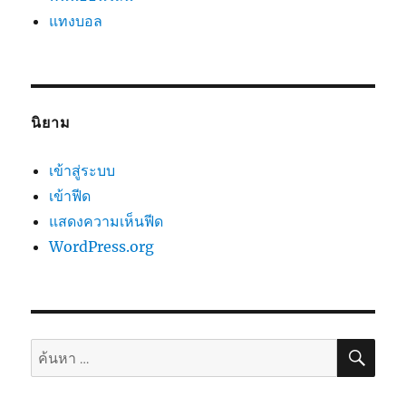
แทงบอล
นิยาม
เข้าสู่ระบบ
เข้าฟีด
แสดงความเห็นฟีด
WordPress.org
ค้นห
ค้นหา: