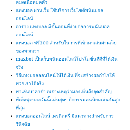
หมดเนื้อหมดตัว
แทงบอล ผ่านเว็บ ใช้บริการเว็บไซต์พนันบอล
ออนไลน์
ตาราง แทงบอล มีขั้นตอนที่ง่ายต่อการพนันบอล
ออนไลน์
แทงบอล ฟรี200 สำหรับในการที่เข้ามาเล่นผ่านเว็บ
ของพวกเรา
maxbet เป็นเว็บพนันออนไลน์โปรโมชั่นดีดีที่ได้เงิน
จริง
วิธีแทงบอลออนไลน์ให้ได้เงิน ที่จะสร้างผลกำไรให้
พวกเราได้จริง
พาเล่นบาคาร่า เพราะเหตุว่ามองเห็นถึงจุดสำคัญ
ทีเด็ดฟุตบอลวันนี้แม่นสุดๆ กิจกรรมคนนิยมเล่นกันสูง
ที่สุด
แทงบอลออนไลน์ เครดิตฟรี มีแนวทางสำหรับการ
วินิจฉัย