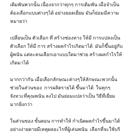
เดิมพันพวกนั้น เนื่องจากว่าทุกๆ การเดิมพัน เมื่อจำเป็น
ต้องเลือกแบบต่างๆได้ อย่างยอดเยี่ยม มันก็ย่อมมีความ
หมายว่า
เปลี่ยนเป็น ตัวเลือก ที่ สร้างช่องทาง ให้มี การแปลงเป็น
ตัวเลือก ให้มี การ สร้างผลกำไรเกิดมาได้ มันก็ขึ้นอยู่กับ
ผู้พนัน แต่ละคนเลือกเอาแบบใดมาช่วย สร้างผลกำไรให้
เกิดมาได้
มากกว่ากัน เมื่อเลือกลักษณะต่างๆให้ลักษณะพวกนั้น
ช่วยในส่วนของ การผลิตรายได้ ขึ้นมาได้ ในทุกๆ
จังหวะที่คุณพนัน ลงไป มันย่อมแปลว่าเป็น วิธีที่เยี่ยม
มากยิ่งกว่า
ในส่วนของ ขั้นตอน การทำให้ กำเนิดผลกำไรขึ้นมาได้
อย่างง่ายดายมีเหตุผลอะไรที่ผู้เล่นพนัน เลือกที่จะใช้บริ