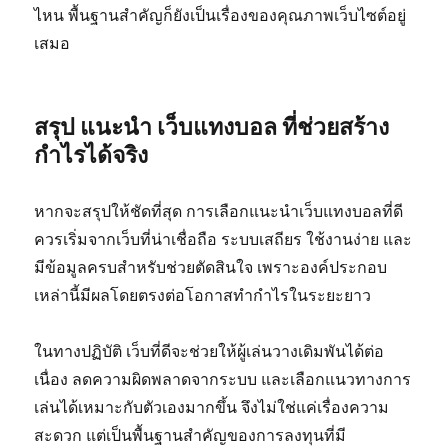
ไหน พื้นฐานสำคัญก็ยังเป็นเรื่องของคุณภาพเว็บไซต์อยู่
เสมอ
สรุป แนะนำ เว็บแทงบอล ที่ช่วยสร้าง
กำไรได้จริง
หากจะสรุปให้ชัดที่สุด การเลือก
แนะนำเว็บแทงบอลที่ดี
ควรเริ่มจากเว็บที่น่าเชื่อถือ ระบบเสถียร ใช้งานง่าย และ
มีข้อมูลครบสำหรับช่วยตัดสินใจ เพราะองค์ประกอบ
เหล่านี้มีผลโดยตรงต่อโอกาสทำกำไรในระยะยาว
ในทางปฏิบัติ เว็บที่ดีจะช่วยให้ผู้เล่นวางเดิมพันได้ต่อ
เนื่อง ลดความผิดพลาดจากระบบ และเลือกแนวทางการ
เล่นได้เหมาะกับตัวเองมากขึ้น จึงไม่ใช่แค่เรื่องความ
สะดวก แต่เป็นพื้นฐานสำคัญของการลงทุนที่มี