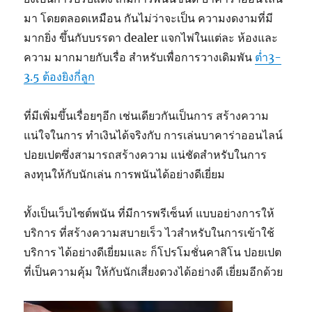
มา โดยตลอดเหมือน กันไม่ว่าจะเป็น ความงดงามที่มี
มากยิ่ง ขึ้นกับบรรดา dealer แจกไพ่ในแต่ละ ห้องและ
ความ มากมายกับเรื่อ สำหรับเพื่อการวางเดิมพัน
ต่ำ3-
3.5 ต้องยิงกี่ลูก
ที่มีเพิ่มขึ้นเรื่อยๆอีก เช่นเดียวกันเป็นการ สร้างความ
แน่ใจในการ ทำเงินได้จริงกับ การเล่นบาคาร่าออนไลน์
ปอยเปตซึ่งสามารถสร้างความ แน่ชัดสำหรับในการ
ลงทุนให้กับนักเล่น การพนันได้อย่างดีเยี่ยม
ทั้งเป็นเว็บไซต์พนัน ที่มีการพรีเซ็นท์ แบบอย่างการให้
บริการ ที่สร้างความสบายเร็ว ไวสำหรับในการเข้าใช้
บริการ ได้อย่างดีเยี่ยมและ ก็โปรโมชั่นคาสิโน ปอยเปต
ที่เป็นความคุ้ม ให้กับนักเสี่ยงดวงได้อย่างดี เยี่ยมอีกด้วย