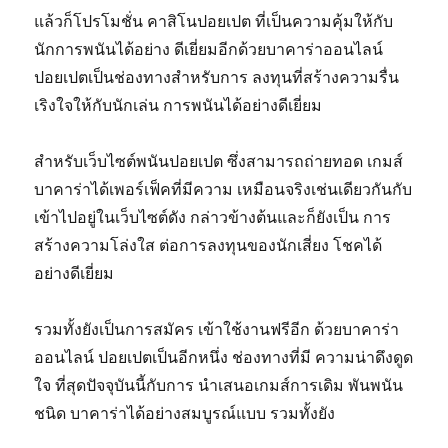
แล้วก็โปรโมชั่น คาสิโนปอยเปต ที่เป็นความคุ้มให้กับ
นักการพนันได้อย่าง ดีเยี่ยมอีกด้วยบาคาร่าออนไลน์
ปอยเปตเป็นช่องทางสำหรับการ ลงทุนที่สร้างความรื่น
เริงใจให้กับนักเล่น การพนันได้อย่างดีเยี่ยม
สำหรับเว็บไซต์พนันปอยเปต ซึ่งสามารถถ่ายทอด เกมส์
บาคาร่าได้เพอร์เฟ็คที่มีความ เหมือนจริงเช่นเดียวกันกับ
เข้าไปอยู่ในเว็บไซต์ดัง กล่าวข้างต้นและก็ยังเป็น การ
สร้างความโล่งใส ต่อการลงทุนของนักเสี่ยง โชคได้
อย่างดีเยี่ยม
รวมทั้งยังเป็นการสมัคร เข้าใช้งานฟรีอีก ด้วยบาคาร่า
ออนไลน์ ปอยเปตเป็นอีกหนึ่ง ช่องทางที่มี ความน่าดึงดูด
ใจ ที่สุดปัจจุบันนี้กับการ นำเสนอเกมส์การเดิม พันพนัน
ชนิด บาคาร่าได้อย่างสมบูรณ์แบบ รวมทั้งยัง