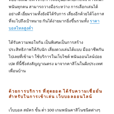
พนันทุกคน สามารถวางมือระหว่าง การเลือกเล่นได้
อย่างดี เยี่ยมรวมทั้งยังมิได้รับการ เสี่ยงอีกด้วยได้โอกาส
ที่จะไปถึงเป้าหมาย กันได้ง่ายมากยิ่งขึ้นรวมทั้ง
ราคา
บอลไหลสูงต่ำ
ได้รับความพอใจกัน เป็นพิเศษเป็นการสร้าง
ประสิทธิภาพให้กับนัก เสี่ยงดวงเล่นได้แบบ มืออาชีพกัน
ไปเลยที่เข้ามา ใช้บริการในเว็บไซต์ พนันออนไลน์ปอย
เปต ที่นี้ซึ่งส่งสัญญาณตรง มาจากคาสิโนในฝั่งประเทศ
เพื่อนบ้าน
ด้วยการบริการ ที่สุดยอด ได้รับความเชื่อมั่น
สำหรับในการเข้าเล่น เว็บบอลออนไลน์
เว็บบอล สมัคร ขั้น ต่ํา 100 เกมพนันคาสิโนชนิดต่างๆ