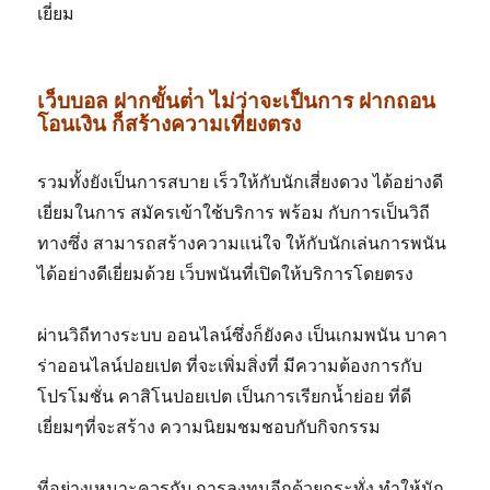
เยี่ยม
เว็บบอล ฝากขั้นต่ํา ไม่ว่าจะเป็นการ ฝากถอน
โอนเงิน ก็สร้างความเที่ยงตรง
รวมทั้งยังเป็นการสบาย เร็วให้กับนักเสี่ยงดวง ได้อย่างดี
เยี่ยมในการ สมัครเข้าใช้บริการ พร้อม กับการเป็นวิถี
ทางซึ่ง สามารถสร้างความแน่ใจ ให้กับนักเล่นการพนัน
ได้อย่างดีเยี่ยมด้วย เว็บพนันที่เปิดให้บริการโดยตรง
ผ่านวิถีทางระบบ ออนไลน์ซึ่งก็ยังคง เป็นเกมพนัน บาคา
ร่าออนไลน์ปอยเปต ที่จะเพิ่มสิ่งที่ มีความต้องการกับ
โปรโมชั่น คาสิโนปอยเปต เป็นการเรียกน้ำย่อย ที่ดี
เยี่ยมๆที่จะสร้าง ความนิยมชมชอบกับกิจกรรม
ที่อย่างเหมาะควรกับ การลงทุนอีกด้วยกระทั่ง ทำให้นัก