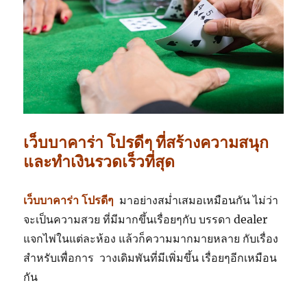
เว็บบาคาร่า โปรดีๆ ที่สร้างความสนุก
และทำเงินรวดเร็วที่สุด
เว็บบาคาร่า โปรดีๆ
มาอย่างสม่ำเสมอเหมือนกัน ไม่ว่า
จะเป็นความสวย ที่มีมากขึ้นเรื่อยๆกับ บรรดา dealer
แจกไพ่ในแต่ละห้อง แล้วก็ความมากมายหลาย กับเรื่อง
สำหรับเพื่อการ วางเดิมพันที่มีเพิ่มขึ้น เรื่อยๆอีกเหมือน
กัน