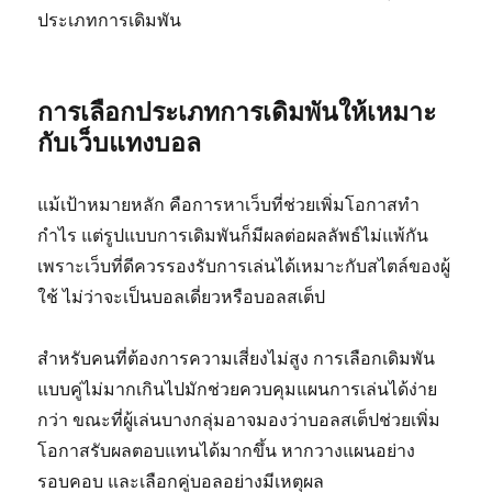
ประเภทการเดิมพัน
การเลือกประเภทการเดิมพันให้เหมาะ
กับเว็บแทงบอล
แม้เป้าหมายหลัก คือการหาเว็บที่ช่วยเพิ่มโอกาสทำ
กำไร แต่รูปแบบการเดิมพันก็มีผลต่อผลลัพธ์ไม่แพ้กัน
เพราะเว็บที่ดีควรรองรับการเล่นได้เหมาะกับสไตล์ของผู้
ใช้ ไม่ว่าจะเป็นบอลเดี่ยวหรือบอลสเต็ป
สำหรับคนที่ต้องการความเสี่ยงไม่สูง การเลือกเดิมพัน
แบบคู่ไม่มากเกินไปมักช่วยควบคุมแผนการเล่นได้ง่าย
กว่า ขณะที่ผู้เล่นบางกลุ่มอาจมองว่าบอลสเต็ปช่วยเพิ่ม
โอกาสรับผลตอบแทนได้มากขึ้น หากวางแผนอย่าง
รอบคอบ และเลือกคู่บอลอย่างมีเหตุผล