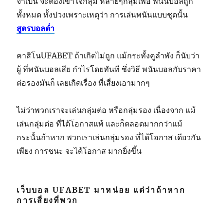
จำเป็น จะต้องเข้าใจกลุ่ม หลายๆกลุ่มเพื่อ พนันบอลถูก
ทั้งหมด ทั้งปวงเพราะเหตุว่า การเล่นพนันแบบชุดนั้น
สูตรบอลต่ำ
คาสิโนUFABET ถ้าเกิดไม่ถูก แม้กระทั้งคูลำพัง ก็นับว่า
ผู้ ที่พนันบอลเสีย กำไรโดยทันที ซึ่งวิธี พนันบอลกับราคา
ต่อรองมันก็ เลยเกิดเรื่อง ที่เสี่ยงเอามากๆ
ไม่ว่าพวกเราจะเล่นกลุ่มต่อ หรือกลุ่มรอง เนื่องจาก แม้
เล่นกลุ่มต่อ ที่ได้โอกาสแพ้ และก็ตลอดมากกว่าแม้
กระนั้นถ้าหาก พวกเราเล่นกลุ่มรอง ที่ได้โอกาส เดียวกัน
เพียง การชนะ จะได้โอกาส มากยิ่งขึ้น
เว็บบอล UFABET มาหน่อย แต่ว่าถ้าหาก
การเสี่ยงที่พวก