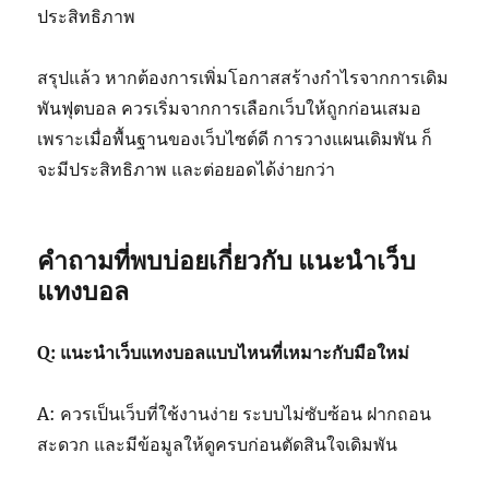
ประสิทธิภาพ
สรุปแล้ว หากต้องการเพิ่มโอกาสสร้างกำไรจากการเดิม
พันฟุตบอล ควรเริ่มจากการเลือกเว็บให้ถูกก่อนเสมอ
เพราะเมื่อพื้นฐานของเว็บไซต์ดี การวางแผนเดิมพัน ก็
จะมีประสิทธิภาพ และต่อยอดได้ง่ายกว่า
คำถามที่พบบ่อยเกี่ยวกับ แนะนำเว็บ
แทงบอล
Q: แนะนำเว็บแทงบอลแบบไหนที่เหมาะกับมือใหม่
A: ควรเป็นเว็บที่ใช้งานง่าย ระบบไม่ซับซ้อน ฝากถอน
สะดวก และมีข้อมูลให้ดูครบก่อนตัดสินใจเดิมพัน