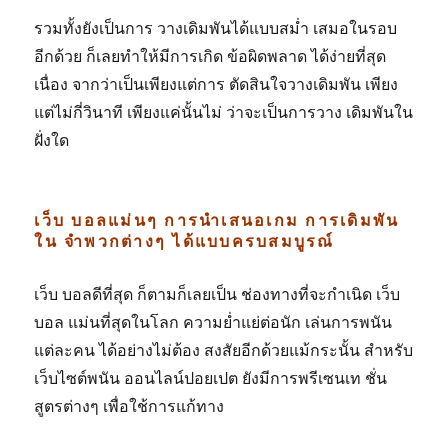
รวมทั้งยังเป็นการ วางเดิมพันได้แบบสม่ำ เสมอในรอบ
อีกด้วย ก็เลยทำให้มีการเกิด ข้อผิดพลาด ได้ง่ายที่สุด
เนื่อง จากว่าเป็นเพียงแต่การ ตัดสินใจวางเดิมพัน เพียง
แต่ไม่กี่วินาที เพียงแค่นั้นไม่ ว่าจะเป็นการวาง เดิมพันใน
ฝั่งใด
เว็บ บอลแม่นๆ การนำเสนอเกม การเดิมพัน
ใน จำพวกต่างๆ ได้แบบครบสมบูรณ์
เว็บ บอลดีที่สุด ก็ตามก็เลยเป็น ช่องทางที่จะกำเนิด เว็บ
บอล แม่นที่สุดในโลก ความย่ำแย่ต่อนัก เล่นการพนัน
แต่ละคน ได้อย่างไม่ต้อง สงสัยอีกด้วยแม้กระนั้น สำหรับ
เว็บไซต์พนัน ออนไลน์ปอยเปต ยังมีการพรีเซนเท ชั่น
สูตรต่างๆ เพื่อใช้การแก้ทาง