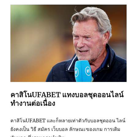
คาสิโนUFABET แทงบอลชุดออนไลน์
ทำงานต่อเนื่อง
คาสิโนUFABET และก็หลายเท่าตัวกับบอลชุดออน ไลน์
ยังคงเป็น วิธี สมัคร เว็บบอล ลักษณะของเกม การเดิม