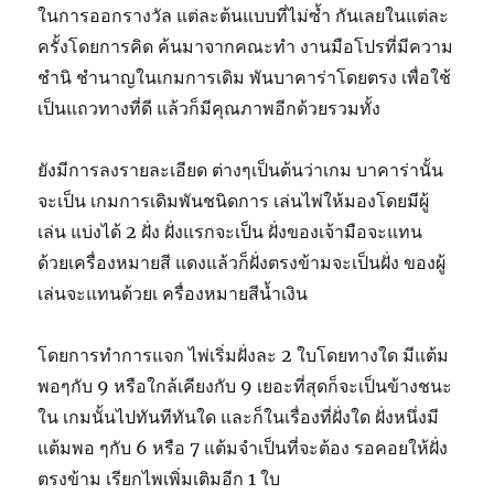
ในการออกรางวัล แต่ละต้นแบบที่ไม่ซ้ำ กันเลยในแต่ละ
ครั้งโดยการคิด ค้นมาจากคณะทำ งานมือโปรที่มีความ
ชำนิ ชำนาญในเกมการเดิม พันบาคาร่าโดยตรง เพื่อใช้
เป็นแถวทางที่ดี แล้วก็มีคุณภาพอีกด้วยรวมทั้ง
ยังมีการลงรายละเอียด ต่างๆเป็นต้นว่าเกม บาคาร่านั้น
จะเป็น เกมการเดิมพันชนิดการ เล่นไพ่ให้มองโดยมีผู้
เล่น แบ่งได้ 2 ฝั่ง ฝั่งแรกจะเป็น ฝั่งของเจ้ามือจะแทน
ด้วยเครื่องหมายสี แดงแล้วก็ฝั่งตรงข้ามจะเป็นฝั่ง ของผู้
เล่นจะแทนด้วยเ ครื่องหมายสีน้ำเงิน
โดยการทำการแจก ไพ่เริ่มฝั่งละ 2 ใบโดยทางใด มีแต้ม
พอๆกับ 9 หรือใกล้เคียงกับ 9 เยอะที่สุดก็จะเป็นข้างชนะ
ใน เกมนั้นไปทันทีทันใด และก็ในเรื่องที่ฝั่งใด ฝั่งหนึ่งมี
แต้มพอ ๆกับ 6 หรือ 7 แต้มจำเป็นที่จะต้อง รอคอยให้ฝั่ง
ตรงข้าม เรียกไพเพิ่มเติมอีก 1 ใบ