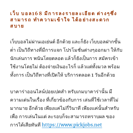
เว็บ บอล168 มีการลงรายละเอียด ต่างๆซึ่ง
สามารถ ทำความเข้าใจ ได้อย่างสะดวก
สบาย
เว็บบอลไม่ผ่านเอเย่นต์ อีกด้วย และก็ยัง เว็บบอลฝากขั้น
ต่ํา เป็นวิถีทางที่มีการแจก โปรโมชั่นต่างๆออกมา ให้กับ
นักเล่นการ พนันโดยตลอด แล้วก็ยังเป็นการ สมัครเข้า
ใช้งานโดยไม่ ต้องจ่ายเงินอะไรก็ แล้วแต่ทั้งมวล พร้อม
ทั้งการ เป็นวิถีทางที่เปิดให้ บริการตลอด 1 วันอีกด้วย
บาคาร่าออนไลน์ปอยเปตสำ หรับเกมบาคาร่านั้น มี
ความเด่นในเรื่อง ที่เกี่ยวข้องกับการ เล่นที่ใช้เวลาที่ไม่
มากมาย อีกด้วย เพียงแค่ไม่กี่วินาที เพียงแค่นั้นสำหรับ
เพื่อ การเล่นในแต่ ละรอบก็จะสามารถทราบผล ของ
การได้เสียทันที
https://www.pickjobs.net