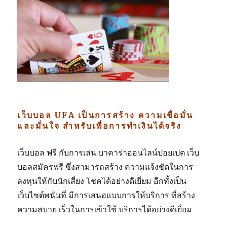
เว็บบอล UFA เป็นการสร้าง ความเชื่อมั่น
และมั่นใจ สำหรับเพื่อการทำเงินได้จริง
เว็บบอล ฟรี กับการเล่น บาคาร่าออนไลน์ปอยเปต เว็บ
บอลสมัครฟรี ซึ่งสามารถสร้าง ความแจ้งชัดในการ
ลงทุนให้กับนักเสี่ยง โชคได้อย่างดีเยี่ยม อีกทั้งเป็น
เว็บไซต์พนันที่ มีการเสนอแบบการให้บริการ ที่สร้าง
ความสบาย เร็วในการเข้าใช้ บริการได้อย่างดีเยี่ยม