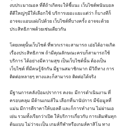
งบประมาณอล ที่ดีถ้าเกิดจะให้ชี้แนะ เว็บไซต์พนันบอล
ดีดีใหญ่ๆมีให้เลือกใช้ บริการเยอะแยะแต่ว่า ก็บางทีก็
อาจจะแอบแฝงไปด้วย เว็บไซต์ที่บางครั้ง อาจจะด้วย
ประสิทธิภาพด้วยเช่นเดียวกัน
โดยเหตุนั้นเว็บไซต์ ที่พวกเราจะสามารถ เอ่ยได้อาจเกิด
เรื่องประสิทธิภาพ ถ้ามีคุณลักษณะครบก็สามารถใช้
บริการ ได้อย่างมีความสุข เป็นเว็บไซต์นั้น ต้องเป็น
เว็บไซต์ ที่มีคนรู้จักกัน มีฐานสมาชิกมาก มีวิถีทาง การ
ติดต่อหลายๆ ทางและก็สามารถ ติดต่อได้จริง
มีฐานการคลังป้อมปราการ คงจะ มีการดำเนินงาน ที่
ครอบคลุม มีด้านเกมส์ใน เลือกที่นานัปการ มีข้อมูลที่
แม่น มีการตีราคาให้บอลดี และก็การทำงาน ไม่ผ่านเอ
เย่น รวมทั้งเรียกว่าเปิด ให้บริการเกี่ยวกับ การเดิมพันทุก
ต้นแบบ ไม่ว่าจะเป็น เกมส์กีฬาหรือเกมส์คาสิโน ทาง