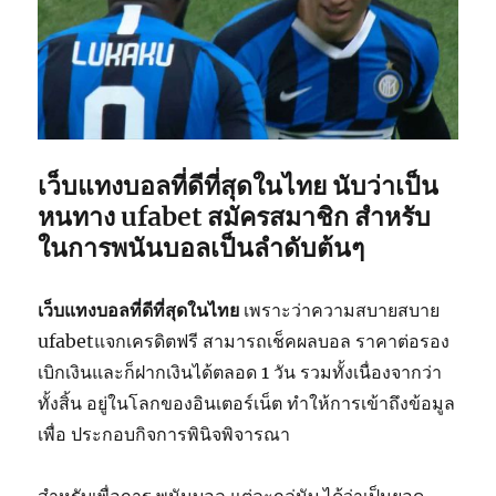
เว็บแทงบอลที่ดีที่สุดในไทย นับว่าเป็น
หนทาง ufabet สมัครสมาชิก สำหรับ
ในการพนันบอลเป็นลำดับต้นๆ
เว็บแทงบอลที่ดีที่สุดในไทย
เพราะว่าความสบายสบาย
ufabetแจกเครดิตฟรี สามารถเช็คผลบอล ราคาต่อรอง
เบิกเงินและก็ฝากเงินได้ตลอด 1 วัน รวมทั้งเนื่องจากว่า
ทั้งสิ้น อยู่ในโลกของอินเตอร์เน็ต ทำให้การเข้าถึงข้อมูล
เพื่อ ประกอบกิจการพินิจพิจารณา