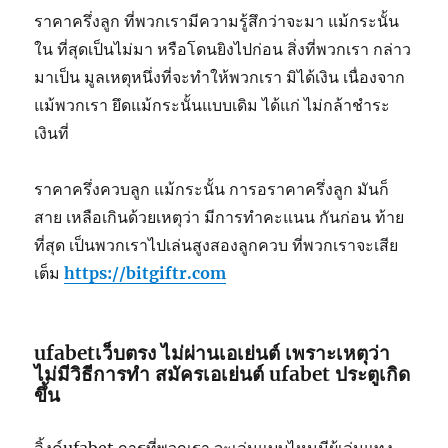
ราคาครึ่งลูก ที่พวกเรามีความรู้สึกว่าจะมา แม้กระนั้น
ใน ที่สุดเป็นไม่มา หรือโดนยิงไปก่อน สิ่งที่พวกเรา กล่าว
มาเป็น มูลเหตุหนึ่งที่จะทำให้พวกเรา มิได้เงิน เนื่องจาก
แม้พวกเรา ยึดแม้กระนั้นแบบเดิม ได้แก่ ไม่กล้าชำระ
เงินที่
ราคาครึ่งควบลูก แม้กระนั้น การอราคาครึ่งลูก มันก็
สาย เหลือเกินด้วยเหตุว่า มีการทำคะแนน กันก่อน ท้าย
ที่สุด เป็นพวกเราไปเล่นสูงสองลูกควบ ที่พวกเราจะเสีย
เต็ม
https://bitgiftr.com
ufabetเว็บตรง ไม่ผ่านเอเย่นต์ เพราะเหตุว่า
ไม่มีวิธีการทำ สมัครเอเย่นต์ ufabet ประตูเกิด
ขึ้น