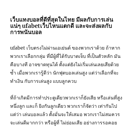
เว็บแทงบอลที่ดีที่สุดในไทย มีผลกับการเล่น
แน่ๆ ufabetเว็บไหนแตกดี และจะส่งผลกับ
การพนันบอล
ufabet เว็บตรงไม่ผ่านเอเย่นต์ ของพวกเราด้วย ถ้าหาก
พวกเราเลือกกลุ่ม ที่มีผู้ที่ได้รับบาดเจ็บ ที่เป็นตัวหลัก มัน
คือบางที อาจขาดทุนได้ ตั้งแต่ยังไม่เริ่มเล่นเลยเสียด้วย
ซ้ำ เมื่อพวกเรารู้ดีว่า นักฟุตบอลเล่นสูง แต่ว่าเลือกที่จะ
ทำเงิน กับการเล่นสูง แบบลูกควบ
ที่ถ้าเกิดมีการทำประตูเดียวพวกเราก็ยังเสีย หรือเล่นที่สูง
หนึ่งลูก และก็ ยิงกันลูกเดียว พวกเราก็จัดว่า เท่ากันไป
แต่ว่า เล่นบอลแล้ว ตั้งมั่นจะให้เสมอ พวกเราไม่สมควร
จะเล่นดีมากกว่า หรือผู้ที่ ไม่ย่อมเสีย อย่างการรอคอย