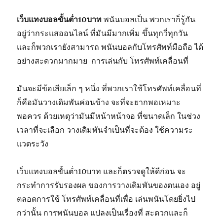
เว็บแทงบอลขั้นต่ำ10บาท
พนันบอลเป็น พวกเราก็รู้กัน
อยู่ว่ากระแสออนไลน์ ที่มันมีมากเพิ่ม ขึ้นทุกวี่ทุกวัน
และก็พวกเรายังสามารถ พนันบอลกับโทรศัพท์มือถือ ได้
อย่างสะดวกมากมาย การเล่นกับ โทรศัพท์เคลื่อนที่
มันจะมีข้อเสียเล็ก ๆ หนึ่ง ที่พวกเราใช้โทรศัพท์เคลื่อนที่
ก็คือมันวางเดิมพันค่อนข้าง จะที่จะยากพอเหมาะ
พอควร ด้วยเหตุว่ามันมีหน้าหน้าจอ ที่ขนาดเล็ก ในช่วง
เวลาที่จะเลือก วางเดิมพันจำเป็นที่จะต้อง ใช้ความระ
แวดระวัง
เว็บแทงบอลขั้นต่ำ10บาท และก็ตรวจดูให้ดีก่อน จะ
กระทำการรับรองผล ของการวางเดิมพันของตนเอง อยู่
ตลอดการใช้ โทรศัพท์เคลื่อนที่เพื่อ เล่นพนันโดยยิ่งไป
กว่านั้น การพนันบอล แปลงเป็นเรื่องที่ สะดวกและก็