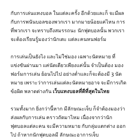
กับการเล่นแทงบอล ในแต่ละครั้ง อีกด้วยและก็ จะมีผล
กับการพนันบอลของพวกเรา มากมายน้อยแค่ไหน การ
ที่พวกเรา จะทราบถึงสมรรถนะ นักฟุตบอลนั้น พวกเรา
จะต้องเรียนรู้มองว่านักเตะ แต่ละคนหนฟอร์ม
การเล่นเป็นยังไง และไม่ใช่มอง เฉพาะนัดหมาย ที่
แข่งขันผ่านมา แค่นัดเดียวเพียงแค่นั้น จำเป็นต้อง มอง
ฟอร์มการเล่น ย้อนไปไป อย่างต่ำและก็จะต้องมี 3 นัด
หมาย เพราะว่าการเล่นแต่ละนัดหมายอาจ จะมีการเกิด
ข้อผิด พลาดต่างกัน
เว็บแทงบอลที่ดีที่สุดในไทย
รวมทั้งมาก ยิ่งกว่านี้หาก มีลักษณะเจ็บ ก็จำต้องมองว่า
ส่งผลกับการเล่น คราวถัดมาไหม เนื่องจากว่านัก
ฟุตบอลแต่ละคน จะมีความหมาย กับกลุ่มแตกต่าง ออก
ไป ถ้าหากนักฟุตบอลมี ลักษณะอาการเจ็บ