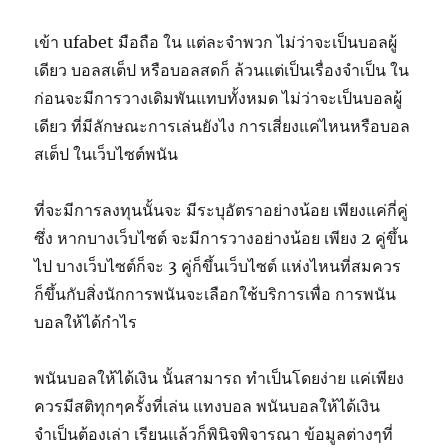
เข้า ufabet มือถือ ใน แต่ละจำพวก ไม่ว่าจะเป็นบอลผู้
เดียว บอลสเต็ป หรือบอลสดก็ ล้วนแต่เป็นเรื่องจำเป็น ใน
ก่อนจะมีการวางเดิมพันแทบทั้งหมด ไม่ว่าจะเป็นบอลผู้
เดียว ที่มีลักษณะการเล่นยังไง การเสี่ยงแค่ไหนหรือบอล
สเต็ป ในเว็บไซต์พนัน
ที่จะมีการลงทุนนั้นจะ มีระบุอัตราอย่างน้อย เพียงแค่กี่คู่
ซึ่ง หากบางเว็บไซต์ จะมีการวางอย่างน้อย เพียง 2 คู่ขึ้น
ไป บางเว็บไซต์ก็จะ 3 คู่ก็ขึ้นเว็บไซต์ แห่งไหนที่สมควร
ก็ขึ้นกับสิ่งนักการพนันจะเลือกใช้บริการเพื่อ การพนัน
บอลให้ได้กำไร
พนันบอลให้ได้เงิน นั้นสามารถ ทำเป็นโดยง่าย แค่เพียง
ควรมีสติทุกๆครั้งที่เล่น แทงบอล พนันบอลให้ได้เงิน
จำเป็นต้องเล่า เรียนแล้วก็พินิจพิจารณา ข้อมูลต่างๆที่