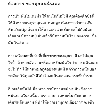
ต้องการ ของทุกคนนั่นเอง
การเดิมพันไม่เคยทํา ให้คนใดกันมั่งมี คุณต้องคิดข้อนี้
ให้ดี เพราะเหตุว่าคุณจะ หมดตูด เนื่องจากว่าการเดิม
พัน Pantip ที่จะทำให้ท่านเสียเงินเสียทอง ไปกับมันถ้า
เกิดคุณ มีความมุ่งมั่นแล้วก็มีความมั่นใจ และความเชื่อ
มั่น ในตัวเอง
การพนันบอลที่เก่ง ที่เชี่ยวชาญของคุณจะมี ผลให้คุณ
ใจป้ำ ถ้าหากมีความพร้อม เพรียงมั่นใจ ว่าการพนันบอล
จะไม่ทำ ให้ท่านหมดตูดอย่างแน่แท้ แต่ว่าการพนันบอล
จะมีผล ให้คุณมั่งมีได้ เรื่องพนันบอลจน กระทั่งร่ำรวย
ก็เลยเกิดขึ้นได้เมื่อ พวกเรามีความขมักเขม้น ซึ่งการ
พนันบอลในยุคนี้พวกเรา สามารถพบเห็น กับเกมการ
เดิมพันล้นหลาม ที่ทำให้พวกเราทุกคนต้องการ จะเข้า