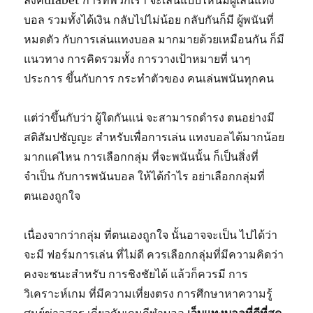
ลิ้งค์ufabet การที่พวกเรา จะเล่นแบบไหนมีผู้เล่นแทง
บอล รวมทั้งได้เงิน กลับไปไม่น้อย กลับกันก็มี ผู้พนันที่
หมดตัว กับการเล่นแทงบอล มากมายด้วยเหมือนกัน ก็มี
แนวทาง การคิดรวมทั้ง การวางเป้าหมายที่ นาๆ
ประการ ขึ้นกับการ กระทำตัวของ คนเล่นพนันทุกคน
แต่ว่าขึ้นกับว่า ผู้ใดกันแน่ จะสามารถดำรง ตนอย่างมี
สติสัมปชัญญะ สำหรับเพื่อการเล่น แทงบอลได้มากน้อย
มากแค่ไหน การเลือกกลุ่ม ที่จะพนันนั้น ก็เป็นสิ่งที่
จำเป็น กับการพนันบอล ให้ได้กําไร อย่าเลือกกลุ่มที่
ตนเองถูกใจ
เนื่องจากว่ากลุ่ม ที่ตนเองถูกใจ นั้นอาจจะเป็น ไปได้ว่า
จะมี ฟอร์มการเล่น ที่ไม่ดี ควรเลือกกลุ่มที่มีความคิดว่า
คงจะชนะสำหรับ การชิงชัยได้ แล้วก็ควรมี การ
วิเคราะห์เกม ที่มีความเที่ยงตรง การศึกษาหาความรู้