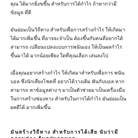
คุณ ได้มากยิ่งขขึ้น สำหรับการได้กำไร ถ้าหากว่ามี
ข้อมูล ที่ดี
มันย่อมเป็นวิถีทาง สำหรับเพื่อการสร้างกำไร ให้เกิดมา
ได้มากเพิ่มขึ้น ที่อาจจะจำเป็น ต้องขึ้นกับคนที่อยากได้
สามารถ เปลี่ยนแปลงแบบการพนันเอง ให้เป็นผลกำไร
ขึ้นมาได้ มากน้อยเพียง ใดที่คุณเลือก เล่นลงไป
เมื่อคุณอยากสร้างกำไร ให้เกิดมาสำหรับเพื่อการ พนัน
บอล ซึ่งนักเสี่ยงโชคที่ อยากได้วางเดิม พันกับบอล หาก
สามารถ หาข้อมูลต่าง ๆ มาเป็นตัวช่วยมาเป็นเครื่องมือ
ในการสร้างช่องทาง สำหรับในการได้กำไร มันย่อมเป็น
ผลดีได้ มากเพิ่มขึ้น
มันสร้างวิถีทาง สำหรับการได้เสีย นับว่ามี