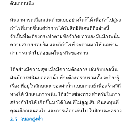
ต้นแบบหนึ่ง
มันสามารถเลือกเล่นด้วยแบบอย่างใดก็ได้ เพื่อนำไปสู่ผล
กำไรที่มากขึ้นแต่ว่าการได้รับสิทธิพิเศษดีดีอย่างนี้
จำเป็นที่จะต้องกระทำตามข้อจำกัด ท่านจะมีแม้กระนั้น
ความสบาย รอยยิ้ม และก็กำไรที่ จะตามมาให้ แด่ท่าน
สามารถ นำไปต่อยอดในธุรกิจของท่าน
ได้อย่างมีความสุข เมื่อมีความต้องการ เล่นกับบอลนั้น
มันมีการพนันบอลค่าน้ำ ที่จะต้องทราบรวมทั้ง จะต้องรู้
เรื่อง ที่อยู่ในลักษณะ ของค่าน้ำ แบบมาเลย์ เพื่อสร้างวิถี
ทางให้ นักเล่นการพนัน ได้สร้างช่องทาง สำหรับในการ
สร้างกำไรให้ เกิดขึ้นมาได้ โดยที่ไม่สูญเสีย เงินลงทุนที่
คุณเลือกเล่นลงไป และการเลือกเล่นไป ในลักษณะคราว
2.5-3บอลสูงต่ำ