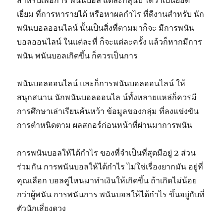
สำหรับเพื่อการ พนันบอล แต่ละกลุ่นับ ได้ว่าเป็นยอด
เยี่ยม ที่การหารายได้ หรือหาผลกำไร ที่ดีงานสำหรับ นัก
พนันบอลออนไลน์ นั้นเป็นสิ่งที่ตามมาก็จะ มีการพนัน
บอลออนไลน์ ในแต่ละที่ ก็จะแต่ละครั้ง แล้วก็หากมีการ
พนัน พนันบอลเกิดขึ้น ก็ควรเป็นการ
พนันบอลออนไลน์ และก็การพนันบอลออนไลน์ ให้
สนุกสนาน นักพนันบอลออนไล น์ทั้งหลายแหล่ก็ควรมี
การศึกษาเล่าเรียนค้นหว้า ข้อมูลของกลุ่ม ที่ลงแข่งขัน
การตำหนิดตาม ผลสกอร์ก่อนหน้าที่ผ่านมาการพนัน
การพนันบอลให้ได้กำไร ของที่จำเป็นที่สุดมีอยู่ 2 ส่วน
ร่วมกัน การพนันบอลให้ได้กำไร ไม่ใช่เรื่องยากมัน อยู่ที่
คุณเลือก บอลคู่ไหนมาทำเงินให้เกิดขึ้น ถ้าเกิดไม่น้อย
กว่าผู้พนัน การพนันการ พนันบอลให้ได้กำไร ขึ้นอยู่กับที่
ตัวนักเสี่ยงดวง