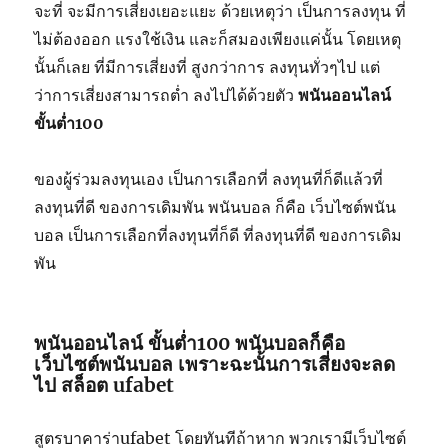
จะที่ จะมีการเสี่ยงเยอะแยะ ด้วยเหตุว่า เป็นการลงทุน ที่
ไม่ต้องออก แรงใช้เงิน และก็สมองเพียงแค่นั้น โดยเหตุ
นั้นก็เลย ที่มีการเสี่ยงที่ สูงกว่าการ ลงทุนทั่วๆไป แต่
ว่าการเสี่ยงสามารถต่ำ ลงไปได้ด้วยตัว
พนันออนไลน์
ขั้นต่ำ100
ของผู้ร่วมลงทุนเอง เป็นการเลือกที่ ลงทุนที่ก็ดีแล้วที่
ลงทุนที่ดี ของการเดิมพัน พนันบอล ก็คือ เว็บไซต์พนัน
บอล เป็นการเลือกที่ลงทุนที่ก็ดี ที่ลงทุนที่ดี ของการเดิม
พัน
พนันออนไลน์ ขั้นต่ำ100 พนันบอลก็คือ
เว็บไซต์พนันบอล เพราะฉะนั้นการเสี่ยงจะลด
ไป สล็อต ufabet
สูตรบาคาร่าufabet โดยทันทีถ้าหาก พวกเรามีเว็บไซต์