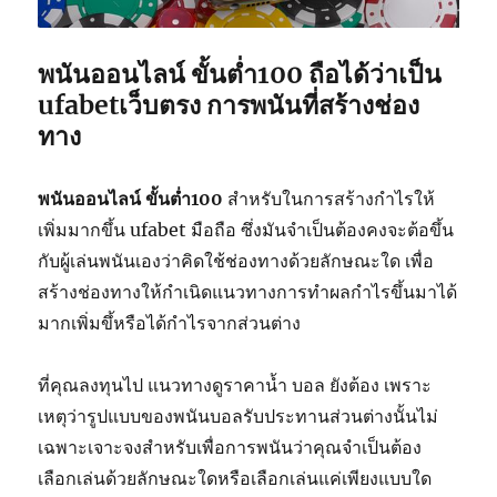
พนันออนไลน์ ขั้นต่ำ100 ถือได้ว่าเป็น
ufabetเว็บตรง การพนันที่สร้างช่อง
ทาง
พนันออนไลน์ ขั้นต่ำ100
สำหรับในการสร้างกำไรให้
เพิ่มมากขึ้น ufabet มือถือ ซึ่งมันจำเป็นต้องคงจะต้อขึ้น
กับผู้เล่นพนันเองว่าคิดใช้ช่องทางด้วยลักษณะใด เพื่อ
สร้างช่องทางให้กำเนิดแนวทางการทำผลกำไรขึ้นมาได้
มากเพิ่มขึ้หรือได้กำไรจากส่วนต่าง
ที่คุณลงทุนไป แนวทางดูราคาน้ำ บอล ยังต้อง เพราะ
เหตุว่ารูปแบบของพนันบอลรับประทานส่วนต่างนั้นไม่
เฉพาะเจาะจงสำหรับเพื่อการพนันว่าคุณจำเป็นต้อง
เลือกเล่นด้วยลักษณะใดหรือเลือกเล่นแค่เพียงแบบใด