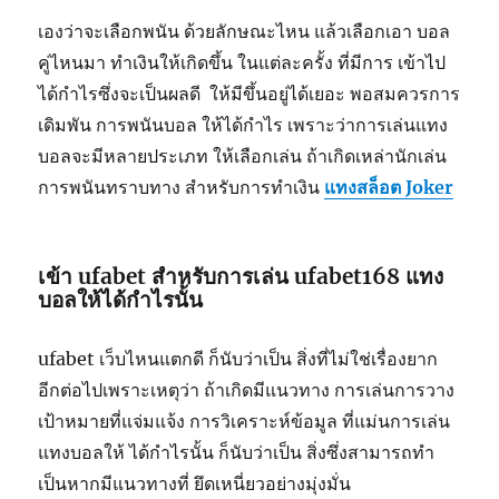
เองว่าจะเลือกพนัน ด้วยลักษณะไหน แล้วเลือกเอา บอล
คู่ไหนมา ทำเงินให้เกิดขึ้น ในแต่ละครั้ง ที่มีการ เข้าไป
ได้กำไรซึ่งจะเป็นผลดี ให้มีขึ้นอยู่ได้เยอะ พอสมควรการ
เดิมพัน การพนันบอล ให้ได้กำไร เพราะว่าการเล่นแทง
บอลจะมีหลายประเภท ให้เลือกเล่น ถ้าเกิดเหล่านักเล่น
การพนันทราบทาง สำหรับการทำเงิน
แทงสล็อต Joker
เข้า ufabet สำหรับการเล่น ufabet168 แทง
บอลให้ได้กำไรนั้น
ufabet เว็บไหนแตกดี ก็นับว่าเป็น สิ่งที่ไม่ใช่เรื่องยาก
อีกต่อไปเพราะเหตุว่า ถ้าเกิดมีแนวทาง การเล่นการวาง
เป้าหมายที่แจ่มแจ้ง การวิเคราะห์ข้อมูล ที่แม่นการเล่น
แทงบอลให้ ได้กำไรนั้น ก็นับว่าเป็น สิ่งซึ่งสามารถทำ
เป็นหากมีแนวทางที่ ยึดเหนี่ยวอย่างมุ่งมั่น