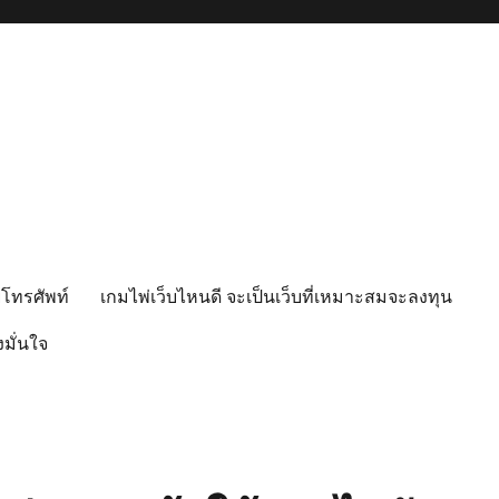
ยโทรศัพท์
เกมไพ่เว็บไหนดี จะเป็นเว็บที่เหมาะสมจะลงทุน
มั่นใจ