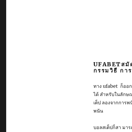
UFABETสมัค
กรรมวิธี กา
ทาง ufabet ก็ออกจ
ได้ สำหรับในลัก
เต็ป ลองจากการพน
พนัน
บอลสเต็ปก็สา มารถส