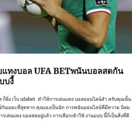
็บแทงบอล UFA BETพนันบอลสดกัน
บงี้
ก็ยิ่ง เว็บ ufabet ทำให้การเล่นแทง บอลออนไลน์สำ หรับคุณนั้น
์กันเยอะที่สุดหาก คุณเองเป็นนัก การพนันออนไลน์ที่มีความ นิยม
่นแทง บอลสดอยู่แล้ว การเลือกเข้าใช้ งานแบบ นี้ก็เป็นสิ่งที่ดี