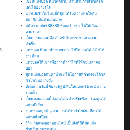
เซียนแทงบอล หน้าติดตาม ท่านสามารถเข้าเลือก
เล่นได้อย่างจุใจ
UFABET เว็บไหนดีที่สุด ได้รับความพอใจกับ
สมาชิกเป็นจำนวนมาก
สมัคร ufabet88888 ที่จะสร้างรายได้ให้เกิดมา
ตามราคา
เว็บถ่ายบอลสดคือ สำหรับในการประสบความ
สำเร็จ
ละ
แทงบอล กินค่าน้ำ พวกเราจะได้โอกาสได้กำไรได้
ง่ายที่สุด
แทงบอลให้เข้า เพื่อการทำกำไรที่ให้กับเหล่าคอ
บอ]
สูตรแทงบอลกินค่าน้ำ88 ได้โอกาสที่กำลังจะได้ผล
กำไรเป็นอย่างยิ่ง
ทีเด็ดบอลวันนี้ฟันธง1คู่ มีเงินให้แทงฟรีด้วย มีความ
รวดเร็ว
เว็บแทงบอล สเต็ปออนไลน์ สำหรับเพื่อการลงทุนได้
อย่างดีเยี่ยม
ราคาบอลสูงต่ำ3 สามารถได้รับกำไรเงินเดือนได้
อย่างเต็มเปี่ยม
รีวิว เว็บแทงบอลออนไลน์ เป็นสิ่งที่ดีที่ชัดแจ้ง
สำหรับนักการพนัน