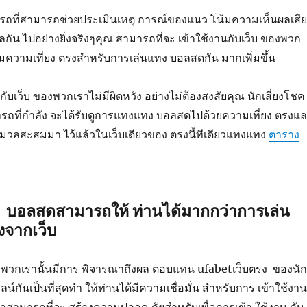
ารถที่สามารถช่วยประเมินเหตุ การณ์ของแนว โน้มความเห็นผลเสีย
กัน ไปอย่างยิ่งจริงๆคุณ สามารถที่จะ เข้าใช้งานกับเว็บ ของพวก
ดตามความเที่ยง ตรงสำหรับการเล่นแทง บอลสดกัน มากเพิ่มขึ้น
กับเว็บ ของพวกเราไม่มีผิดหวัง อย่างไม่ต้องสงสัยคุณ นักเสี่ยงโชค
ถที่กำลัง จะได้รับดูการแทงแทง บอลสดไปด้วยความเที่ยง ตรงแ
ั้งมวลสะสมมา ไว้แล้วในเว็บเดียวของ ตรงนี้ทีเดียวแทงแทง
ตาราง
 บอลสดสามารถให้ ท่านได้มากกว่าการเล่น
งจากเว็บ
พวกเรานั้นมีการ พิจารณาถึงผล ตอบแทน ufabetเว็บตรง ของนัก
น์กันเป็นที่สุดทำ ให้ท่านได้มีความเชื่อมั่น สำหรับการ เข้าใช้งาน
 ว่าสามารถที่จะ สร้างความปลอด ภัยสำหรับเพื่อการเข้า ใช้งาน กัน