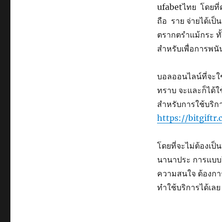
ufabetไทย โดยที่
ถือ ราย จ่ายได้เป
ตรากตรำแม้กระ ทั้
สำหรับเพื่อการพนั
บอลออนไลน์ที่จะใช้
ทราบ จะและก็ได้ใช้
สำหรับการใช้บริกา
https://bitgiftr
โดยที่จะไม่ต้องเป
นานาประ การแบบให้
ความสนใจ ต้องการ
ทำใช้บริการได้เลย