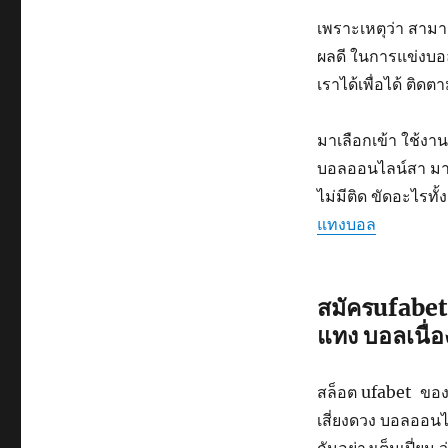
เพราะเหตุว่า สาม
ผลดี ในการแข่งบอล
เราได้เพื่อได้ ติ
มาเลือกเข้า ใช้งาน
บอลออนไลน์สา มาร
ไม่มีติด ขัดอะไรท
แทงบอล
สมัครufabet
แทง บอลเนื่อ
สล็อต ufabet ของ
เสี่ยงดวง บอลออนไล
กันอย่างเต็มเปี่ยม