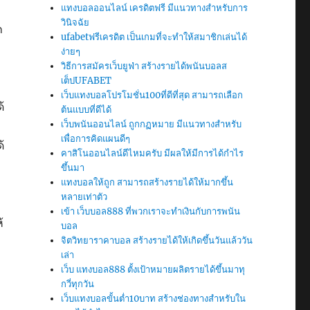
แทงบอลออนไลน์ เครดิตฟรี มีแนวทางสำหรับการ
วินิจฉัย
ก
ufabetฟรีเครดิต เป็นเกมที่จะทำให้สมาชิกเล่นได้
ง่ายๆ
วิธีการสมัครเว็บยูฟ่า สร้างรายได้พนันบอลส
เต็ปUFABET
เว็บแทงบอลโปรโมชั่น100ที่ดีที่สุด สามารถเลือก
้
ต้นแบบที่ดีได้
เว็บพนันออนไลน์ ถูกกฏหมาย มีแนวทางสำหรับ
เพื่อการคิดแผนดีๆ
้
คาสิโนออนไลน์ดีไหมครับ มีผลให้มีการได้กำไร
ขึ้นมา
แทงบอลให้ถูก สามารถสร้างรายได้ให้มากขึ้น
หลายเท่าตัว
เข้า เว็บบอล888 ที่พวกเราจะทำเงินกับการพนัน
้
บอล
จิตวิทยาราคาบอล สร้างรายได้ให้เกิดขึ้นวันแล้ววัน
เล่า
เว็บ แทงบอล888 ตั้งเป้าหมายผลิตรายได้ขึ้นมาทุ
กวี่ทุกวัน
เว็บแทงบอลขั้นต่ำ10บาท สร้างช่องทางสำหรับใน