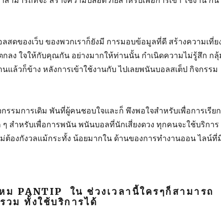
ลสดของเว็บ ของพวกเราก็ยังมี การมอบข้อมูลที่ดี สร้างความเที่ย
ลง ใจให้กับคุณกัน อย่างมากให้ท่านนั้น กำเนิดความไม่รู้สึก กลุ้
นแล้วก็ข้าง หลังการเข้าใช้งานกับ ไปเลยพนันบอลสเต็ป กิจกรรม
จกรรมการเดิม พันที่ผู้คนชอบใจและก็ พึงพอใจสำหรับเพื่อการเรียก
 ๆ สำหรับเพื่อการพนัน พนันบอลที่นักเสี่ยงดวง ทุกคนจะใช้บริการ
ะไม่ต้องกังวลแม้กระทั้ง น้อยมากใน ด้านของการทำงานออน ไลน์ที่ม
หม PANTIP ใน ช่วงเวลานี้ใครๆก็สามารถ
วม ทั้งใช้บริการได้