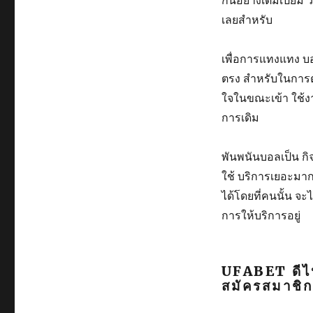
เลยสำหรับ
เพื่อการแทงแทง บอ
ตรง สำหรับในการตก
ใจในขณะเข้า ใช้งา
การเดิม
พันพนันบอลเป็น กิ
ใช้ บริการเยอะมาก
ได้โดยที่คนนั้น จ
การให้บริการอยู่
UFABET ดีไ
สมัครสมาชิกร