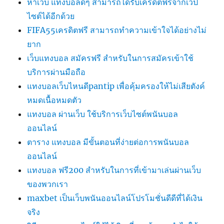
หาเว็บ แทงบอลดีๆ สามารถได้รับเครดิตฟรีจากเว็ป
ไซต์ได้อีกด้วย
FIFA55เครดิตฟรี สามารถทำความเข้าใจได้อย่างไม่
ยาก
เว็บแทงบอล สมัครฟรี สำหรับในการสมัครเข้าใช้
บริการผ่านมือถือ
แทงบอลเว็บไหนดีpantip เพื่อคุ้มครองให้ไม่เสียตังค์
หมดเนื้อหมดตัว
แทงบอล ผ่านเว็บ ใช้บริการเว็บไซต์พนันบอล
ออนไลน์
ตาราง แทงบอล มีขั้นตอนที่ง่ายต่อการพนันบอล
ออนไลน์
แทงบอล ฟรี200 สำหรับในการที่เข้ามาเล่นผ่านเว็บ
ของพวกเรา
maxbet เป็นเว็บพนันออนไลน์โปรโมชั่นดีดีที่ได้เงิน
จริง