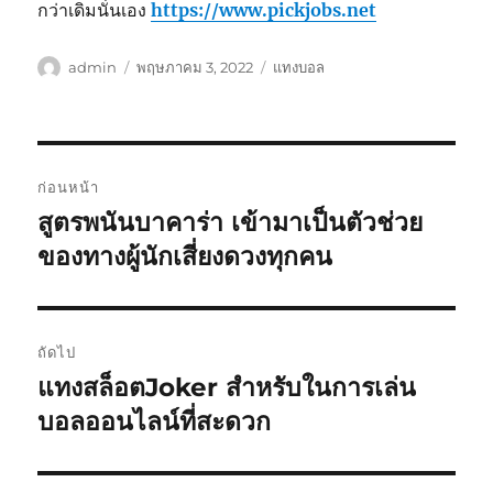
กว่าเดิมนั่นเอง
https://www.pickjobs.net
ผู้
เขียน
หมวด
admin
พฤษภาคม 3, 2022
แทงบอล
เขียน
เมื่อ
หมู่
แนะแนว
ก่อนหน้า
เรื่อง
สูตรพนันบาคาร่า เข้ามาเป็นตัวช่วย
เรื่อง
ก่อน
ของทางผู้นักเสี่ยงดวงทุกคน
หน้า:
ถัดไป
แทงสล็อตJoker สำหรับในการเล่น
เรื่อง
ต่อ
บอลออนไลน์ที่สะดวก
ไป: