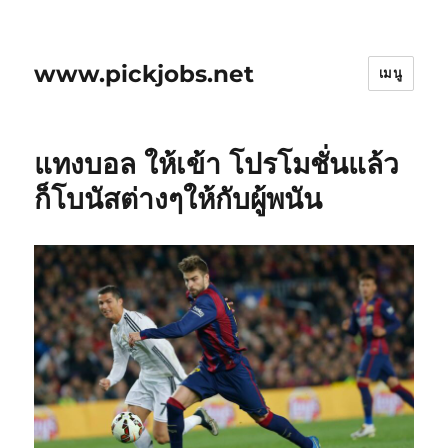
www.pickjobs.net
เมนู
แทงบอล ให้เข้า โปรโมชั่นแล้ว
ก็โบนัสต่างๆให้กับผู้พนัน