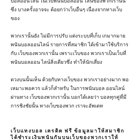
บอลออนไลน์ ในเว็บพนันบอลออน ไลน์ของพวกเรานั้น
ซึ่ง บางครั้งอาจจะ ด้อยกว่าเว็บอื่นๆ เนื่องจากทางเว็บ
ของ
พวกเรานั้นยัง ไม่มีการปรับ แต่งระบบที่เก็บ เกมากมาย
พนันบอลออนไลน์ รายการที่สมาชิก ได้เข้ามาใช้บริการ
กับ เว็บของพวกเรานั้น เพราะเว็บของ พวกเราเป็นเว็บที่
พนันบอลออน ไลน์สิ่งเดียวซึ่ง ทำให้นักเสี่ยง
ดวงบนนั้นเห็น ด้วยกับทางเว็บของ พวกเราอย่างมาก พอ
เหมาะพอควร แล้วก็สำหรับ ในการพนันบอล ออนไลน์
ผ่านทาง เว็บของพวกเรานั้น บอกได้เลยว่า บอลทุกคู่ที่มี
การชิงชัยนั้น ทางเว็บของพวก เราจะอัพเดท
เว็บแทงบอล เครดิต ฟรี ข้อมูลมาให้สมาชิก
ได้ชำระเงินพนันกันบนเว็บของพวกเราให้