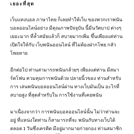
เยอะที่สุด
เว็บแทงบอล ภาษาไทย ก็เลยทำให้เว็บ ของพวกเราพนัน
บอลออนไลน์อย่าง มีคุณภาพปัจจุบัน นี้มีนวัตบาป ต่างๆ
เยอะมาก ที่ล้ำสมัยแล้วก็ สบายมากเพิ่ม ขึ้นเพียงแค่ท่าน
เปิดใจให้กับ เว็บพนันออนไลน์ ที่ไม่ต้องฝากโพย กลัว
โพยหาย
อีกต่อไป ท่านสามารถพนันกล้วยๆ เพียงแต่ท่าน มีสมา
ร์ตโฟน ควมคุมการพนันด้วย ปลายนิ้วของ ท่านสำหรับ
การ เล่นพนันบอลออนไลน์ผ่าน ทางเว็บมันเป็น อะไรที่
สบายสูง ที่สุดสำหรับใน การใช้งานที่เคยพนัน
มาเนื่องจากว่า การพนันบอลออนไลน์นั้น ไม่ว่าท่านจะ
อยู่ ที่แหน่งใดท่าน ก็สามารถที่จะ พนันกับทางเว็บได้
ตลอด 1 วันซึ่งเครดิต มีอยู่มากมายก่ายกอง ท่านสมาชิก