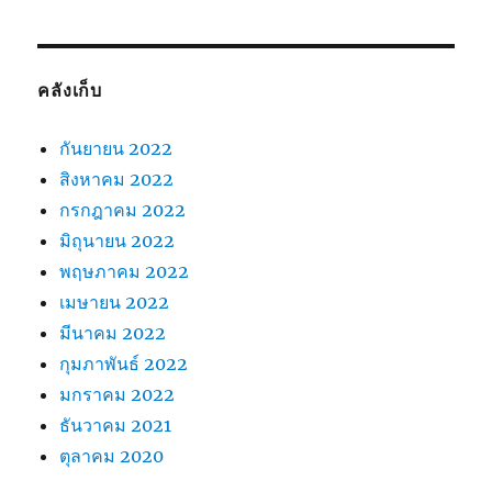
คลังเก็บ
กันยายน 2022
สิงหาคม 2022
กรกฎาคม 2022
มิถุนายน 2022
พฤษภาคม 2022
เมษายน 2022
มีนาคม 2022
กุมภาพันธ์ 2022
มกราคม 2022
ธันวาคม 2021
ตุลาคม 2020