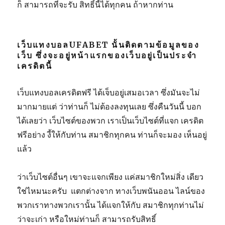
ก็ สามารถที่จะรับ สิทธิ์นี้ได้ทุกคน ถ้าหากท่าน
เว็บแทงบอลUFABET นั้นติดตามข้อมูลของ
เว็บ ซึ่งจะอยู่หน้าแรกของเว็บอยู่เป็นประจำ
เครดิตนี้
เว็บแทงบอลเครดิตฟรี ได้เจ็บอยู่เสมอเวลา ซึ่งมันจะไม่
มากมายแต่ ว่าท่านก็ ไม่ต้องลงทุนเลย ซึ่งคืนวันนี้ บอก
ได้เลยว่า เว็บไซต์ของพวก เราเป็นเว็บไซต์ที่แจก เครดิต
ฟรีอย่าง งี้ให้กับท่าน สมาชิกทุกคน ท่านก็จะมอง เห็นอยู่
แล้ว
ว่าเว็บไซต์อื่นๆ เขาจะแจกเพียง แค่สมาชิกใหม่สิ่ง เดียว
ใช่ไหมนะครับ แตกต่างจาก ทางเว็บพนันออน ไลน์ของ
พวกเราทางพวกเรานั้น ได้แจกให้กับ สมาชิกทุกท่านไม่
ว่าจะเก่า หรือใหม่ท่านก็ สามารถรับสิทธิ์