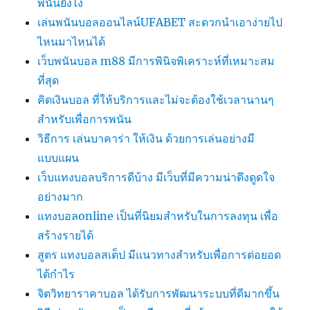
พนันยังไง
เล่นพนันบอลออนไลน์UFABET สะดวกนำเอาง่ายไป
ไหนมาไหนได้
เว็บพนันบอล m88 มีการพินิจพิเคราะห์ที่เหมาะสม
ที่สุด
คิดเงินบอล ที่ให้บริการและไม่จะต้องใช้เวลานานๆ
สำหรับเพื่อการพนัน
วิธีการ เล่นบาคาร่า ให้เงิน ด้วยการเล่นอย่างมี
แบบแผน
เว็บแทงบอลบริการดีบ้าง มีเว็บที่มีความน่าดึงดูดใจ
อย่างมาก
แทงบอลonline เป็นที่นิยมสำหรับในการลงทุน เพื่อ
สร้างรายได้
สูตร แทงบอลสเต็ป มีแนวทางสำหรับเพื่อการต่อยอด
ได้กำไร
จิตวิทยาราคาบอล ได้รับการพัฒนาระบบที่ดีมากขึ้น