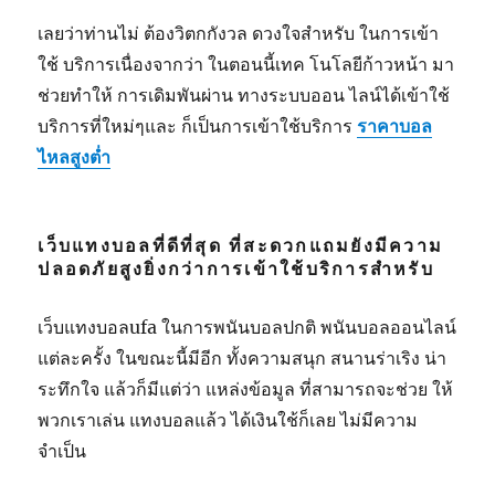
เลยว่าท่านไม่ ต้องวิตกกังวล ดวงใจสำหรับ ในการเข้า
ใช้ บริการเนื่องจากว่า ในตอนนี้เทค โนโลยีก้าวหน้า มา
ช่วยทำให้ การเดิมพันผ่าน ทางระบบออน ไลน์ได้เข้าใช้
บริการที่ใหม่ๆและ ก็เป็นการเข้าใช้บริการ
ราคาบอล
ไหลสูงต่ำ
เว็บแทงบอลที่ดีที่สุด ที่สะดวกแถมยังมีความ
ปลอดภัยสูงยิ่งกว่าการเข้าใช้บริการสำหรับ
เว็บแทงบอลufa ในการพนันบอลปกติ พนันบอลออนไลน์
แต่ละครั้ง ในขณะนี้มีอีก ทั้งความสนุก สนานร่าเริง น่า
ระทึกใจ แล้วก็มีแต่ว่า แหล่งข้อมูล ที่สามารถจะช่วย ให้
พวกเราเล่น แทงบอลแล้ว ได้เงินใช้ก็เลย ไม่มีความ
จำเป็น