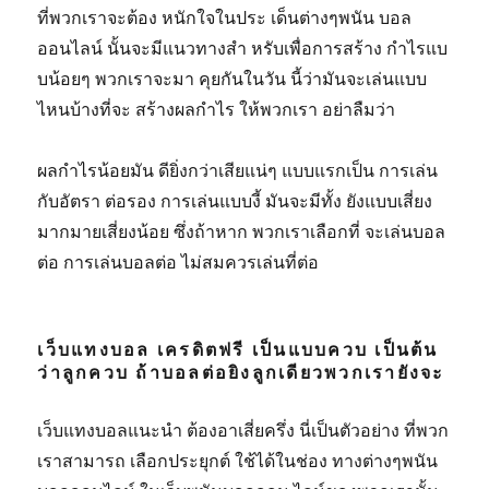
ที่พวกเราจะต้อง หนักใจในประ เด็นต่างๆพนัน บอล
ออนไลน์ นั้นจะมีแนวทางสำ หรับเพื่อการสร้าง กำไรแบ
บน้อยๆ พวกเราจะมา คุยกันในวัน นี้ว่ามันจะเล่นแบบ
ไหนบ้างที่จะ สร้างผลกำไร ให้พวกเรา อย่าลืมว่า
ผลกำไรน้อยมัน ดียิ่งกว่าเสียแน่ๆ แบบแรกเป็น การเล่น
กับอัตรา ต่อรอง การเล่นแบบงี้ มันจะมีทั้ง ยังแบบเสี่ยง
มากมายเสี่ยงน้อย ซึ่งถ้าหาก พวกเราเลือกที่ จะเล่นบอล
ต่อ การเล่นบอลต่อ ไม่สมควรเล่นที่ต่อ
เว็บแทงบอล เครดิตฟรี เป็นแบบควบ เป็นต้น
ว่าลูกควบ ถ้าบอลต่อยิงลูกเดียวพวกเรายังจะ
เว็บแทงบอลแนะนํา ต้องอาเสี่ยครึ่ง นี่เป็นตัวอย่าง ที่พวก
เราสามารถ เลือกประยุกต์ ใช้ได้ในช่อง ทางต่างๆพนัน