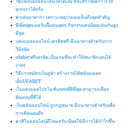
วิธีแทงบอลออนไลน์ให้ได้เงิน ที่จะสร้างผลกำไรให้
พวกเราได้จริง
พาเล่นบาคาร่า เพราะเหตุว่ามองเห็นถึงจุดสำคัญ
ทีเด็ดฟุตบอลวันนี้แม่นสุดๆ กิจกรรมคนนิยมเล่นกันสูง
ที่สุด
แทงบอลออนไลน์ เครดิตฟรี มีแนวทางสำหรับการ
วินิจฉัย
ufabetฟรีเครดิต เป็นเกมที่จะทำให้สมาชิกเล่นได้
ง่ายๆ
วิธีการสมัครเว็บยูฟ่า สร้างรายได้พนันบอลส
เต็ปUFABET
เว็บแทงบอลโปรโมชั่น100ที่ดีที่สุด สามารถเลือก
ต้นแบบที่ดีได้
เว็บพนันออนไลน์ ถูกกฏหมาย มีแนวทางสำหรับเพื่อ
การคิดแผนดีๆ
คาสิโนออนไลน์ดีไหมครับ มีผลให้มีการได้กำไรขึ้น