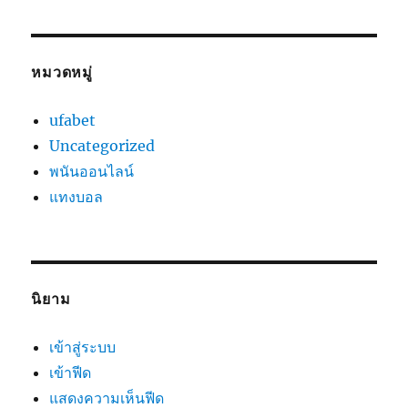
หมวดหมู่
ufabet
Uncategorized
พนันออนไลน์
แทงบอล
นิยาม
เข้าสู่ระบบ
เข้าฟีด
แสดงความเห็นฟีด