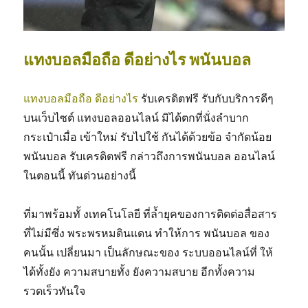
แทงบอลมือถือ ดีอย่างไร พนันบอล
แทงบอลมือถือ ดีอย่างไร
รับเครดิตฟรี รับกับบริการดีๆ
บนเว็บไซต์ แทงบอลออนไลน์ มิได้ตกที่นั่งลำบาก
กระเป๋าเมื่อ เข้าใหม่ รับไปใช้ กันได้ด้วยข้อ จำกัดน้อย
พนันบอล รับเครดิตฟรี กล่าวถึงการพนันบอล ออนไลน์
ในตอนนี้ ทันด่วนอย่างนี้
ที่มาพร้อมทั้ งเทคโนโลยี ที่ล้ำยุคของการติดต่อสื่อสาร
ที่ไม่มีซึ่ง พระพรหมดินแดน ทำให้การ พนันบอล ของ
คนนั้น เปลี่ยนมา เป็นลักษณะของ ระบบออนไลน์ที่ ให้
ได้ทั้งยัง ความสบายทั้ง ยังความสบาย อีกทั้งความ
รวดเร็วทันใจ