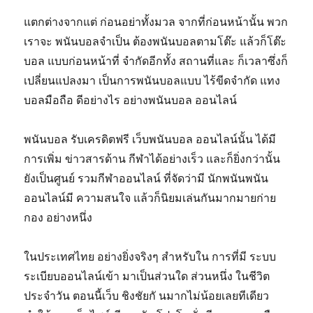
แตกต่างจากแต่ ก่อนอย่าทั้งมวล จากที่ก่อนหน้านั้น พวก
เราจะ พนันบอลจำเป็น ต้องพนันบอลตามโต๊ะ แล้วก็โต๊ะ
บอล แบบก่อนหน้าที่ จำกัดอีกทั้ง สถานที่และ ก็เวลาซึ่งก็
เปลี่ยนแปลงมา เป็นการพนันบอลแบบ ไร้ขีดจำกัด แทง
บอลมือถือ ดีอย่างไร อย่างพนันบอล ออนไลน์
พนันบอล รับเครดิตฟรี เว็บพนันบอล ออนไลน์นั้น ได้มี
การเพิ่ม ข่าวสารด้าน กีฬาได้อย่างเร็ว และก็ยิ่งกว่านั้น
ยังเป็นศูนย์ รวมกีฬาออนไลน์ ที่จัดว่ามี นักพนันพนัน
ออนไลน์มี ความสนใจ แล้วก็นิยมเล่นกันมากมายก่าย
กอง อย่างหนึ่ง
ในประเทศไทย อย่างยิ่งจริงๆ สำหรับใน การที่มี ระบบ
ระเบียบออนไลน์เข้า มาเป็นส่วนใด ส่วนหนึ่ง ในชีวิต
ประจำวัน ตอนนี้เว็บ ชิงชัยกั นมากไม่น้อยเลยทีเดียว