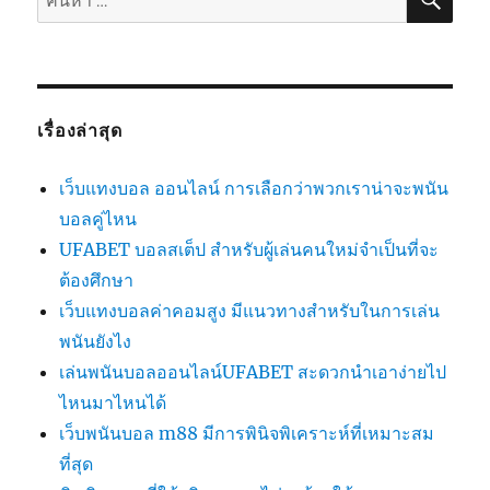
เรื่องล่าสุด
เว็บแทงบอล ออนไลน์ การเลือกว่าพวกเราน่าจะพนัน
บอลคู่ไหน
UFABET บอลสเต็ป สำหรับผู้เล่นคนใหม่จำเป็นที่จะ
ต้องศึกษา
เว็บแทงบอลค่าคอมสูง มีแนวทางสำหรับในการเล่น
พนันยังไง
เล่นพนันบอลออนไลน์UFABET สะดวกนำเอาง่ายไป
ไหนมาไหนได้
เว็บพนันบอล m88 มีการพินิจพิเคราะห์ที่เหมาะสม
ที่สุด