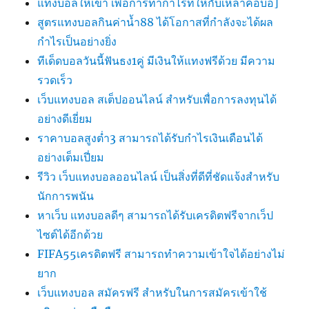
แทงบอลให้เข้า เพื่อการทำกำไรที่ให้กับเหล่าคอบอ]
สูตรแทงบอลกินค่าน้ำ88 ได้โอกาสที่กำลังจะได้ผล
กำไรเป็นอย่างยิ่ง
ทีเด็ดบอลวันนี้ฟันธง1คู่ มีเงินให้แทงฟรีด้วย มีความ
รวดเร็ว
เว็บแทงบอล สเต็ปออนไลน์ สำหรับเพื่อการลงทุนได้
อย่างดีเยี่ยม
ราคาบอลสูงต่ำ3 สามารถได้รับกำไรเงินเดือนได้
อย่างเต็มเปี่ยม
รีวิว เว็บแทงบอลออนไลน์ เป็นสิ่งที่ดีที่ชัดแจ้งสำหรับ
นักการพนัน
หาเว็บ แทงบอลดีๆ สามารถได้รับเครดิตฟรีจากเว็ป
ไซต์ได้อีกด้วย
FIFA55เครดิตฟรี สามารถทำความเข้าใจได้อย่างไม่
ยาก
เว็บแทงบอล สมัครฟรี สำหรับในการสมัครเข้าใช้