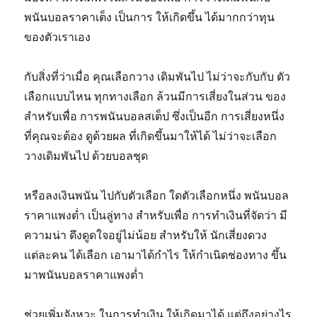
พนันบอลราคาเต็ง เป็นการ ให้เกิดขึ้น ได้มากกว่าทุน
ของตัวเราเอง
กับสิ่งที่ว่าเมื่อ คุณเลือกวาง เดิมพันไป ไม่ว่าจะกับกับ ตัว
เลือกแบบไหน ทุกทางเลือก ล้วนมีการเสี่ยงในส่วน ของ
สำหรับเพื่อ การพนันบอลสเต็ป ซึ่งเป็นอีก การเสี่ยงหนึ่ง
ที่คุณจะต้อง ดูด้วยผล ที่เกิดขึ้นมาให้ได้ ไม่ว่าจะเลือก
วางเดิมพันไป ด้วยบอลชุด
หรือลงเงินพนัน ไปกับตัวเลือก ใดตัวเลือกหนึ่ง พนันบอล
ราคาแพงต่ำ เป็นลู่ทาง สำหรับเพื่อ การทำเงินที่จัดว่า มี
ความน่า ดึงดูดใจอยู่ไม่น้อย สำหรับให้ นักเสี่ยงดวง
แต่ละคน ได้เลือก เอามาได้กำไร ให้กำเนิดช่องทาง ขึ้น
มาพนันบอลราคาแพงต่ำ
ช่วยเพิ่มจังหวะ ในการทำเงิน ให้เกิดมาได้ แต่ถึงอย่างไร