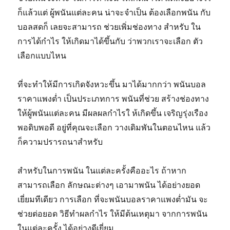
ก็แล้วแต่ ผู้พนันแต่ละคน น่าจะจำเป็น ต้องเลือกพนัน กับ
บอลสดก็ เลยจะสามารถ ช่วยเพิ่มช่องทาง สำหรับ ใน
การได้กำไร ให้เกิดมาได้ขึ้นกับ ว่าพวกเราจะเลือก ตัว
เลือกแบบไหน
ที่จะทำให้มีการเกิดจังหวะขึ้น มาได้มากกว่า พนันบอล
ราคาแพงต่ำ เป็นประเภทการ พนันที่ช่วย สร้างช่องทาง
ให้ผู้พนันแต่ละคน มีผลผลกำไรใ ห้เกิดขึ้น เจริญรุ่งเรือง
พอดิบพอดี อยู่ที่คุณจะเลือก วางเดิมพันในตอนไหน แล้ว
ก็ความปรารถนาสำหรับ
สำหรับในการพนัน ในแต่ละครั้งคืออะไร ถ้าหาก
สามารถเลือก ลักษณะต่างๆ เอามาพนัน ได้อย่างยอด
เยี่ยมทีเดียว การเลือก ที่จะพนันบอลราคาแพงต่ำมัน จะ
ช่วยต่อยอด วิธีทำผลกำไร ให้มีต้นเหตุมา จากการพนัน
ในแต่ละครั้ง ได้อย่างดีเยี่ยม