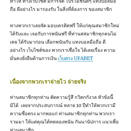
ทำให้ ทางเว็บไซต์ มีการจัด โปรโมชั่นดีๆ แทงบอลมือ
ถือ ดีอย่างไร มารองรับ ในสิ่งที่ต้องการ ของสมาชิก
ทางพวกเราเลยจัด มอบเครดิตฟรี ให้แก่คุณสมาชิกใหม่
ได้รับเเละ เจอกับการพนันฟรี ที่ท่านสสมาชิกทุกคนไม่
เคย ได้รับมาก่อน เลือกพนันกับ แทงบอลมือถือ ดี
อย่างไร เว็บไซต์ของ พวกเราเชื่อใจ ได้เลยเรื่อง ความ
มั่นคงยั่งยืนด้านการเงิน
เว็บตรง UFABET
เนื่องจากพวกเราจ่ายไว จ่ายจริง
ท่านสมาชิกทุกท่าน ตัดความรู้สึ กวิตกกังวล หัวข้อนี้
มิได้ เลยจากประสบการณ์ หลาย 10 ปีทำให้พวกเรามี
ความซื่อตรง มากพอแก่ ท่านสมาชิกทุกท่าน พวกเรา
รวมมา ให้แด่คุณได้ทดลองพนัน กันนานัปการ เเนวเพื่อ
ท่านสมาชิก