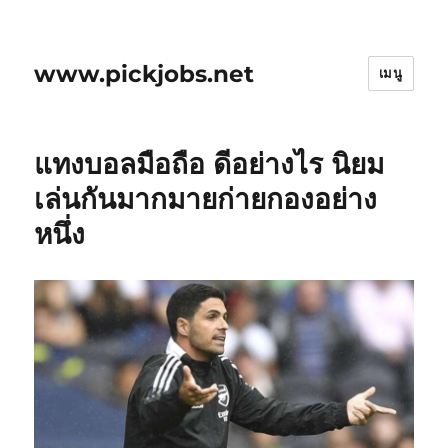
www.pickjobs.net
เมนู
แทงบอลมือถือ ดีอย่างไร นิยม
เล่นกันมากมายก่ายกองอย่าง
หนึ่ง