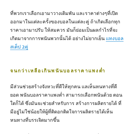
ที่พวกเราเลือกเอามาวางเดิมพัน และราคาต่างๆที่เปิด
ออกมาในแต่ละครั้งของบอลในแต่ละคู่ ถ้าเกิดเลือกทุก
ราคาเอามาปรับ ให้สมควร มันก็ย่อมเป็นผลกำไรที่จะ
เกิดมาจากการพนันพวกนั้นได้ อย่างไม่ยากเย็น
แทงบอล
สเต็ป 2คู่
จนกว่าเหลือเกินพนันบอลราคาแพงต่ำ
มีส่วนช่วยสร้างจังหวะที่ดีให้ทุกคน แลเห็นหนทางที่ดี
ยอด พนันบอลราคาแพงต่ำ สามารถเลือกพนันด้วย ตอน
ใดก็ได้ ซึ่งมันจะช่วยสำหรับการ สร้างการผลิตรายได้ ที่
มีอยู่ไม่ใช่น้อยให้ผู้ที่ติดอกติดใจการผลิตรายได้เห็น
หนทางที่บรรเจิดมากขึ้น