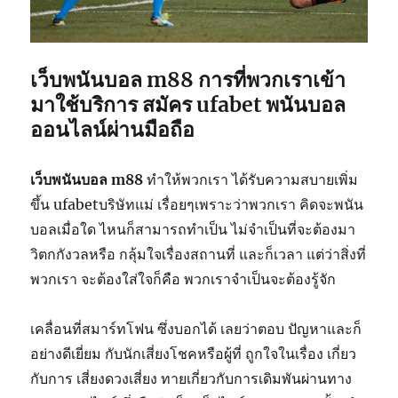
เว็บพนันบอล m88 การที่พวกเราเข้า
มาใช้บริการ สมัคร ufabet พนันบอล
ออนไลน์ผ่านมือถือ
เว็บพนันบอล m88
ทำให้พวกเรา ได้รับความสบายเพิ่ม
ขึ้น ufabetบริษัทแม่ เรื่อยๆเพราะว่าพวกเรา คิดจะพนัน
บอลเมื่อใด ไหนก็สามารถทำเป็น ไม่จำเป็นที่จะต้องมา
วิตกกังวลหรือ กลุ้มใจเรื่องสถานที่ และก็เวลา แต่ว่าสิ่งที่
พวกเรา จะต้องใส่ใจก็คือ พวกเราจำเป็นจะต้องรู้จัก
เคลื่อนที่สมาร์ทโฟน ซึ่งบอกได้ เลยว่าตอบ ปัญหาและก็
อย่างดีเยี่ยม กับนักเสี่ยงโชคหรือผู้ที่ ถูกใจในเรื่อง เกี่ยว
กับการ เสี่ยงดวงเสี่ยง ทายเกี่ยวกับการเดิมพันผ่านทาง