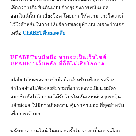
เลือกวาง เดิมพันต้นแบบ ต่างๆของการพนันบอล
ออนไลน์นั้น นักเสี่ยงโชค โดยมากให้ความ วางใจและก็
ไว้ใจสำหรับในการให้บริการของยูฟ่าเบท เพราะว่านอก
เหนือ
UFABETคืนยอดเสีย
UFABETบนมือถือ จากจะเป็นเว็บไซต์
UFABET เว็บหลัก ที่ก็ดีไม่เสียโอกาส
ufabetเว็บตรงทางเข้ามือถือ สำหรับ เพื่อการสร้าง
กำไรอย่างไม่ต้องสงสัยรวมทั้งการลงทะเบียน สมัคร
สมาชิก ยังได้โอกาส ได้รับโปรโมชั่นแบบต่างๆกระตุ้น
แล้วส่งผล ให้มีการเกิดความ คุ้มราคาเยอะ ที่สุดสำหรับ
เพื่อการเข้ามา
พนันบอลออนไลน์ ในแต่ละครั้งไม่ ว่าจะเป็นการเลือก