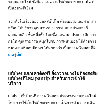
ระบบออนไลน์ ซึ่งถือว่าเป็น เว็บไซต์ของ พวกเรานั้น ทำ
เป็นอย่างดีเยี่ยม
รวมทั้งในเรื่องของ บอลสเต็ปไม่ ต้องเอ่ยถึง เลยพวกเรา
พร้อมให้บริการคุณนานาประการแบบ อย่างและก็
มากมายลีก ชั้นหนึ่งทั้ง โลกซึ่ง ได้นานาประการลีกอาจ
ก่อให้ คุณสามารถ สนุกไปกับ การพนันบอล ได้ด้วยการ
พนันบอลที่ตอบปัญหา ได้มากกว่า เป็นการพนันบอลที่ดี
ufaรูเล็ต
ufabet แจกเครดิตฟรี ยิ่งกว่าอย่างไม่ต้องสงสัย
ufabetดีไหม pantip สำหรับการเข้าใช้
บริการ
ufabet เว็บไหนดี การพนันบอล ผ่านทางระบบออนไลน์
โดย การใช้เว็บไซต์ ของพวกเรา เป็นการเริ่ม การพนัน