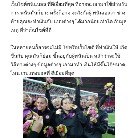
เว็บไซต์พนันบอล ที่ดีเยี่ยมที่สุด ที่อาจจะเอามาใช้สำหรับ
การ พนันมันก็บาง ครั้งก็อาจ จะสังกัดผู้ พนันเองว่า ช่วง
ท้ายคุณจะทำเงินกับ แบบต่างๆ ได้มากน้อยเท่าใด กับมูล
เหตุ ที่ว่าเว็บไซต์ที่ดี
ในหลายหนก็อาจจะไม่มี ใช่หรือเว็บไซต์ ที่ทำเงินให้ เกิด
ขึ้นกับ คุณมันก็ย่อม ขึ้นอยู่กับผู้พนันเป็น หลักว่าจะใช้
วิถีทางต่างๆ ข้อมูลต่างๆ เอามาทำ เงินให้มีขึ้นได้ขนาด
ไหน เวปแทงบอลที่ ดีเยี่ยมที่สุด