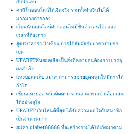
กับนักเล่น
คาสิโนออนไลน์ได้เงินจริง รวมทั้งทำเงินไปได้
มากมายก่ายกอง
เว็บพนันออนไลน์ฝากถอนไม่มีขั้นต่ำ เล่นได้ตลอด
เวลาที่ต้องการ
สูตรบาคาร่า ป๋าเซียน การได้สัมผัสกับบาคาร่าปอย
เปต
UFABETคืนยอดเสีย เป็นสิ่งที่หลายคนต้องการบรรลุ
ผลสำเร็จ
แทงบอลสเต็ป แม่นๆ สามารถช่วยอุดหนุนให้มีการได้
กำไร
เซียนแทงบอล หน้าติดตาม ท่านสามารถเข้าเลือกเล่น
ได้อย่างจุใจ
UFABET เว็บไหนดีที่สุด ได้รับความพอใจกับสมาชิก
เป็นจำนวนมาก
สมัคร ufabet88888 ที่จะสร้างรายได้ให้เกิดมาตาม