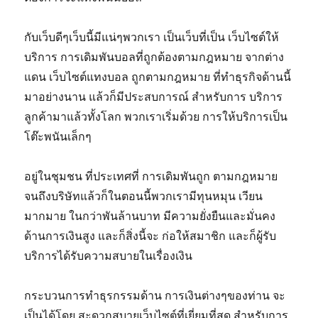
กับเว็บดีๆเว็บนี้มีแน่ๆพวกเรา เป็นเว็บที่เป็น เว็บไซต์ให้
บริการ การเดิมพันบอลที่ถูกต้องตามกฎหมาย จากต่าง
แดน เว็บไซต์แทงบอล ถูกตามกฎหมาย ที่ทำธุรกิจด้านนี้
มาอย่างนาน แล้วก็มีประสบการณ์ สำหรับการ บริการ
ลูกค้ามาแล้วทั้งโลก พวกเราเริ่มด้วย การให้บริการเป็น
โต๊ะพนันเล็กๆ
อยู่ในชุมชน ที่ประเทศที่ การเดิมพันถูก ตามกฎหมาย
จนถึงบริษัทแล้วก็ในตอนนี้พวกเรามีทุนหมุน เวียน
มากมาย ในกว่าพันล้านบาท มีความยั่งยืนและมั่นคง
ด้านการเงินสูง และก็สิ่งนี้จะ ก่อให้สมาชิก และก็ผู้รับ
บริการได้รับความสบายในเรื่องเงิน
กระบวนการทำธุรกรรมด้าน การเงินต่างๆของท่าน จะ
เป็นได้โดย สะดวกสบายเว็บไซต์ที่เยี่ยมที่สุด สำหรับการ