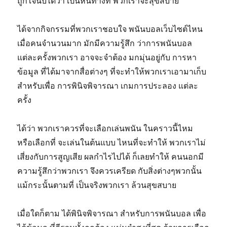
ถูกใจนับได้ว่า เป็นหนทางที่ พวกเราจะสุขสบาย
ได้จากกิจกรรมที่พวกเราชอบใจ พนันบอลเว็บไซต์ไหน
เมื่อคนจำนวนมาก มักมีความรู้สึก ว่าการพนันบอล
แต่ละครั้งพวกเรา อาจจะจำต้อง มกมุ่นอยู่กับ การหา
ข้อมูล ที่ได้มาจากสื่อต่างๆ ที่จะทำให้พวกเราเอามาเก็บ
สำหรับเพื่อ การพินิจพิจารณา เกมการประลอง แต่ละ
ครั้ง
ได้ว่า พวกเราควรที่จะเลือกเล่นพนัน ในคราวนี้ไหม
หรือเลือกที่ จะเล่นในต้นแบบ ไหนที่จะทำให้ พวกเราไม่
เสี่ยงกับการสูญเสีย ผลกำไรไปได้ ก็เลยทำให้ คนนอกมี
ความรู้สึกว่าพวกเรา จึงควรเครียด กับสิ่งต่างๆพวกนั้น
แม้กระนั้นตามที่ เป็นจริงพวกเรา ล้วนสุขสบาย
เมื่อใดก็ตาม ได้พินิจพิจารณา สำหรับการพนันบอล เพื่อ