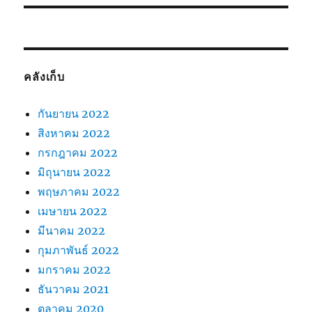
คลังเก็บ
กันยายน 2022
สิงหาคม 2022
กรกฎาคม 2022
มิถุนายน 2022
พฤษภาคม 2022
เมษายน 2022
มีนาคม 2022
กุมภาพันธ์ 2022
มกราคม 2022
ธันวาคม 2021
ตุลาคม 2020