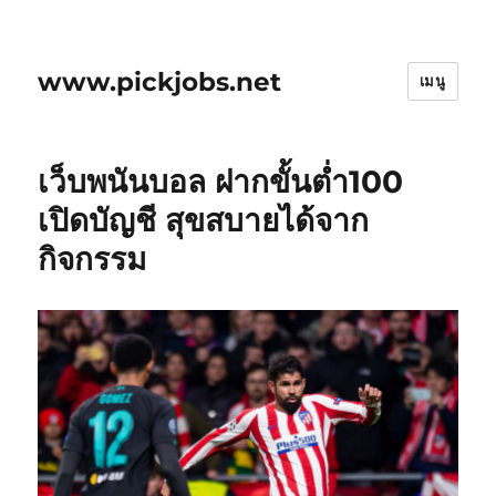
www.pickjobs.net
เมนู
เว็บพนันบอล ฝากขั้นต่ำ100
เปิดบัญชี สุขสบายได้จาก
กิจกรรม