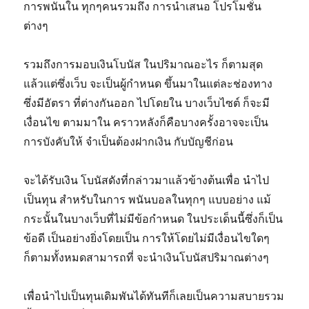
การพนันใน ทุกๆคนรวมถึง การนำเสนอ โปรโมชั่น
ต่างๆ
รวมถึงการมอบเงินโบนัส ในปริมาณอะไร ก็ตามสุด
แล้วแต่ซึ่งเว็บ จะเป็นผู้กำหนด ขึ้นมาในแต่ละช่องทาง
ซึ่งมีอัตรา ที่ต่างกันออก ไปโดยใน บางเว็บไซต์ ก็จะมี
เงื่อนไข ตามมาใน คราวหลังก็คือบางครั้งอาจจะเป็น
การบังคับให้ จำเป็นต้องฝากเงิน กับบัญชีก่อน
จะได้รับเงิน โบนัสดังที่กล่าวมาแล้วข้างต้นเพื่อ นำไป
เป็นทุน สำหรับในการ พนันบอลในทุกๆ แบบอย่าง แม้
กระนั้นในบางเว็บที่ไม่มีข้อกำหนด ในประเด็นนี้ซึ่งก็เป็น
ข้อดี เป็นอย่างยิ่งโดยเป็น การให้โดยไม่มีเงื่อนไขใดๆ
ก็ตามทั้งหมดสามารถที่ จะนำเงินโบนัสปริมาณต่างๆ
เพื่อนำไปเป็นทุนเดิมพันได้ทันทีก็เลยเป็นความสบายรวม