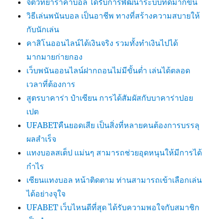
จิตวิทยาราคาบอล ได้รับการพัฒนาระบบที่ดีมากขึ้น
วิธีเล่นพนันบอล เป็นอาชีพ ทางที่สร้างความสบายให้
กับนักเล่น
คาสิโนออนไลน์ได้เงินจริง รวมทั้งทำเงินไปได้
มากมายก่ายกอง
เว็บพนันออนไลน์ฝากถอนไม่มีขั้นต่ำ เล่นได้ตลอด
เวลาที่ต้องการ
สูตรบาคาร่า ป๋าเซียน การได้สัมผัสกับบาคาร่าปอย
เปต
UFABETคืนยอดเสีย เป็นสิ่งที่หลายคนต้องการบรรลุ
ผลสำเร็จ
แทงบอลสเต็ป แม่นๆ สามารถช่วยอุดหนุนให้มีการได้
กำไร
เซียนแทงบอล หน้าติดตาม ท่านสามารถเข้าเลือกเล่น
ได้อย่างจุใจ
UFABET เว็บไหนดีที่สุด ได้รับความพอใจกับสมาชิก