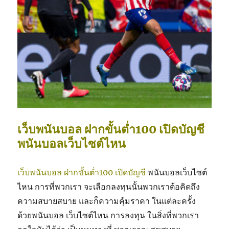
เว็บพนันบอล ฝากขั้นต่ำ100 เปิดบัญชี
พนันบอลเว็บไซต์ไหน
เว็บพนันบอล ฝากขั้นต่ำ100 เปิดบัญชี
พนันบอลเว็บไซต์
ไหน การที่พวกเรา จะเลือกลงทุนนั้นพวกเราต้อคิดถึง
ความสบายสบาย และก็ความคุ้มราคา ในแต่ละครั้ง
ด้วยพนันบอล เว็บไซต์ไหน การลงทุน ในสิ่งที่พวกเรา