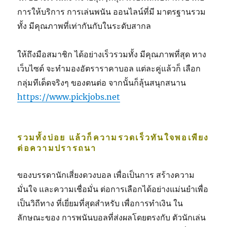
การให้บริการ การเล่นพนัน ออนไลน์ที่มี มาตรฐานรวม
ทั้ง มีคุณภาพที่เท่ากันกับในระดับสากล
ให้ถึงมือสมาชิก ได้อย่างเร็วรวมทั้ง มีคุณภาพที่สุด ทาง
เว็บไซต์ จะทำมองอัตราราคาบอล แต่ละคู่แล้วก็ เลือก
กลุ่มทีเด็ดจริงๆ ของตนต่อ จากนั้นก็ลุ้นสนุกสนาน
https://www.pickjobs.net
รวมทั้งบ่อย แล้วก็ความรวดเร็วทันใจพอเพียง
ต่อความปรารถนา
ของบรรดานักเสี่ยงดวงบอล เพื่อเป็นการ สร้างความ
มั่นใจ และความเชื่อมั่น ต่อการเลือกได้อย่างแม่นยำเพื่อ
เป็นวิถีทาง ที่เยี่ยมที่สุดสำหรับ เพื่อการทำเงิน ใน
ลักษณะของ การพนันบอลที่ส่งผลโดยตรงกับ ตัวนักเล่น