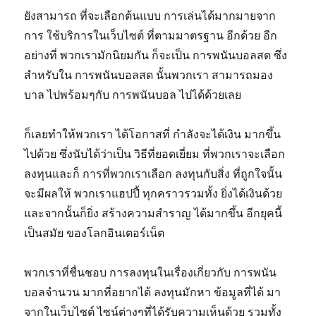
ยังสามารถ ที่จะเลือกต้นแบบ การเล่นได้มากมายจาก
การ ใช้บริการในเว็บไซต์ ที่ตามมาตรฐาน อีกด้วย อีก
อย่างที่ พวกเรามักนิยมกัน ก็จะเป็น การพนันบอลสด ซึ่ง
สำหรับใน การพนันบอลสด นั้นพวกเรา สามารถมอง
บาล ไปพร้อมๆกับ การพนันบอล ไปได้ด้วยเลย
ก็เลยทำให้พวกเรา ได้โอกาสที่ กำลังจะได้เงิน มากขึ้น
ไปด้วย ซึ่งนับได้ว่าเป็น วิธีที่ยอดเยี่ยม ที่พวกเราจะเลือก
ลงทุนและก็ การที่พวกเราเลือก ลงทุนกับสิ่ง ที่ถูกใจนั้น
จะมีผลให้ พวกเราแฮปปี้ ทุกคราวรวมทั้ง ยิ่งได้เงินด้วย
และจากนั้นก็ยิ่ง สร้างความสำราญ ได้มากขึ้น อีกยุคนี้
เป็นสมัย ของโลกอินเตอร์เน็ต
พวกเราที่ชื่นชอบ การลงทุนในเรื่องเกี่ยวกับ การพนัน
บอลจำนวน มากที่อยากได้ ลงทุนมักหา ข้อมูลที่ได้ มา
จากในเว็บไซต์ ไซน์ต่างๆที่ได้รับความเห็นด้วย รวมทั้ง