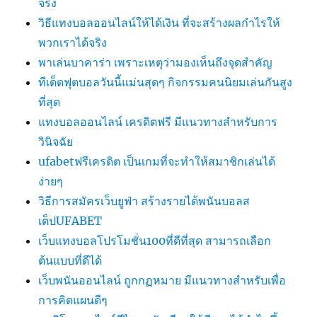
จริง
วิธีแทงบอลออนไลน์ให้ได้เงิน ที่จะสร้างผลกำไรให้
พวกเราได้จริง
พาเล่นบาคาร่า เพราะเหตุว่ามองเห็นถึงจุดสำคัญ
ทีเด็ดฟุตบอลวันนี้แม่นสุดๆ กิจกรรมคนนิยมเล่นกันสูง
ที่สุด
แทงบอลออนไลน์ เครดิตฟรี มีแนวทางสำหรับการ
วินิจฉัย
ufabetฟรีเครดิต เป็นเกมที่จะทำให้สมาชิกเล่นได้
ง่ายๆ
วิธีการสมัครเว็บยูฟ่า สร้างรายได้พนันบอลส
เต็ปUFABET
เว็บแทงบอลโปรโมชั่น100ที่ดีที่สุด สามารถเลือก
ต้นแบบที่ดีได้
เว็บพนันออนไลน์ ถูกกฏหมาย มีแนวทางสำหรับเพื่อ
การคิดแผนดีๆ