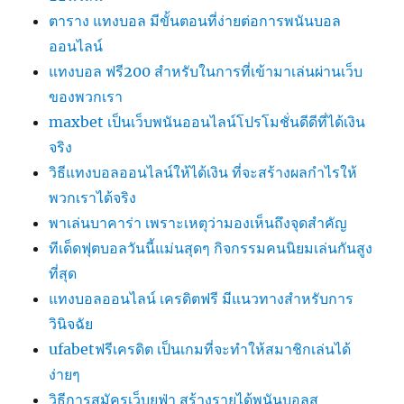
ตาราง แทงบอล มีขั้นตอนที่ง่ายต่อการพนันบอล
ออนไลน์
แทงบอล ฟรี200 สำหรับในการที่เข้ามาเล่นผ่านเว็บ
ของพวกเรา
maxbet เป็นเว็บพนันออนไลน์โปรโมชั่นดีดีที่ได้เงิน
จริง
วิธีแทงบอลออนไลน์ให้ได้เงิน ที่จะสร้างผลกำไรให้
พวกเราได้จริง
พาเล่นบาคาร่า เพราะเหตุว่ามองเห็นถึงจุดสำคัญ
ทีเด็ดฟุตบอลวันนี้แม่นสุดๆ กิจกรรมคนนิยมเล่นกันสูง
ที่สุด
แทงบอลออนไลน์ เครดิตฟรี มีแนวทางสำหรับการ
วินิจฉัย
ufabetฟรีเครดิต เป็นเกมที่จะทำให้สมาชิกเล่นได้
ง่ายๆ
วิธีการสมัครเว็บยูฟ่า สร้างรายได้พนันบอลส