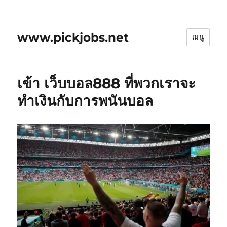
www.pickjobs.net
เมนู
เข้า เว็บบอล888 ที่พวกเราจะ
ทำเงินกับการพนันบอล