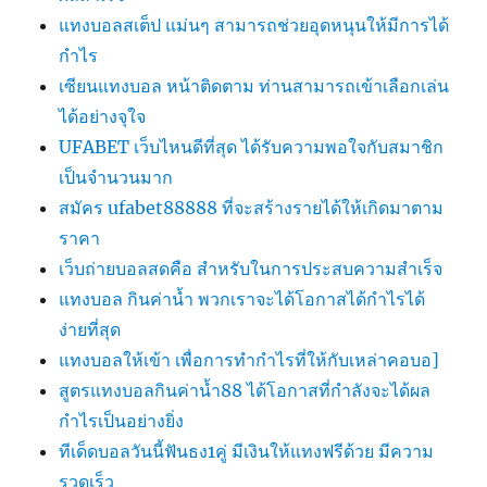
แทงบอลสเต็ป แม่นๆ สามารถช่วยอุดหนุนให้มีการได้
กำไร
เซียนแทงบอล หน้าติดตาม ท่านสามารถเข้าเลือกเล่น
ได้อย่างจุใจ
UFABET เว็บไหนดีที่สุด ได้รับความพอใจกับสมาชิก
เป็นจำนวนมาก
สมัคร ufabet88888 ที่จะสร้างรายได้ให้เกิดมาตาม
ราคา
เว็บถ่ายบอลสดคือ สำหรับในการประสบความสำเร็จ
แทงบอล กินค่าน้ำ พวกเราจะได้โอกาสได้กำไรได้
ง่ายที่สุด
แทงบอลให้เข้า เพื่อการทำกำไรที่ให้กับเหล่าคอบอ]
สูตรแทงบอลกินค่าน้ำ88 ได้โอกาสที่กำลังจะได้ผล
กำไรเป็นอย่างยิ่ง
ทีเด็ดบอลวันนี้ฟันธง1คู่ มีเงินให้แทงฟรีด้วย มีความ
รวดเร็ว