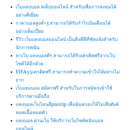
เว็บแทงบอล สเต็ปออนไลน์ สำหรับเพื่อการลงทุนได้
อย่างดีเยี่ยม
ราคาบอลสูงต่ำ3 สามารถได้รับกำไรเงินเดือนได้
อย่างเต็มเปี่ยม
รีวิว เว็บแทงบอลออนไลน์ เป็นสิ่งที่ดีที่ชัดแจ้งสำหรับ
นักการพนัน
หาเว็บ แทงบอลดีๆ สามารถได้รับเครดิตฟรีจากเว็ป
ไซต์ได้อีกด้วย
FIFA55เครดิตฟรี สามารถทำความเข้าใจได้อย่างไม่
ยาก
เว็บแทงบอล สมัครฟรี สำหรับในการสมัครเข้าใช้
บริการผ่านมือถือ
แทงบอลเว็บไหนดีpantip เพื่อคุ้มครองให้ไม่เสียตังค์
หมดเนื้อหมดตัว
แทงบอล ผ่านเว็บ ใช้บริการเว็บไซต์พนันบอล
ออนไลน์