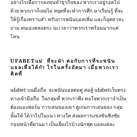
อย่างไรเพื่อการลงทุนทำธุรกิจของ พวกเราอยู่รอดไป
ด้วย พวกเราก็เลยไม่ หยุดที่จะทำการศึก ษาเรียนรู้ ที่จะ
ให้รู้เรื่องทราบสำ หรับการพนันบอลเพิ่ม และก็อุตสาหะ
ถาม ตนเองตลอดระ ยะเวลาว่าพวกเราพร้อมมากแค่
ไหน
UFABETแม่ ที่จะฝ่า ต่อกับการที่จะพนัน
บอลเพื่อได้กำ ไรในครั้งถัดมา เมื่อพวกเรา
คิดที่
ufabet บนมือถือ จะพนันบอลต่อคู่ ต่อสู้ ufabetเว็บตรง
ทางเข้ามือถือ ในกลุ่มที่ พวกเราพึง พอใจพวกเราจำเป็น
ต้องมองฟอร์ม การเล่นของเขา ดูเกมการเล่นของ กลุ่ม
นั้นให้ ได้ว่าไปในแนว ทางใด ส่งผลการแข่งขันชิงชัย
ก่อนหน้าที่ผ่านมา เป็นเยี่ยงไรบ้างนักฟุต บอลแต่ละ