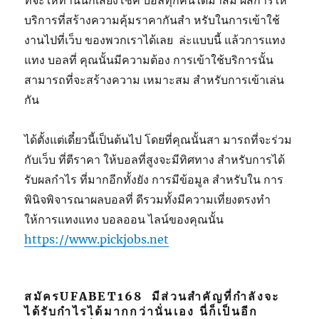
ที่จะให้ท่านนักเสี่ยงโชค บอลทุกคนได้มาสัม ผัสการให้
บริการที่สร้างความคุ้มราคากันสำ หรับในการเข้าใช้
งานไปที่เว็บ ของพวกเราได้เลย ล่ะแบบนี้ แล้วการแทง
แทง บอลที่ คุณนั้นมีความต้อง การเข้าใช้บริการนั้น
สามารถที่จะสร้างความ เหมาะสม สำหรับการเข้าเล่น
กัน
ได้ตั้งแต่เดี๋ยวนี้เป็นต้นไป โดยที่คุณนั้นสา มารถที่จะร่วม
กับเว็บ ที่ตีราคา ให้บอลที่สูงจะมีทิศทาง สำหรับการได้
รับผลกำไร ที่มากอีกทั้งยัง การมีข้อมูล สำหรับใน การ
พินิจพิจารณาผลบอลที่ ดีรวมทั้งมีความเที่ยงตรงทำ
ให้การแทงแทง บอลออน ไลน์ของคุณนั้น
https://www.pickjobs.net
สมัครUFABET168 มีส่วนสำคัญที่กำลังจะ
ได้รับกำไรได้มากกว่านั่นเอง นี่ก็เป็นอีก