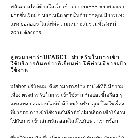
พนันออนไลน์ด้านในเว็บ เข้า เว็บบอล888 ของพวกเรา
มากขึ้นเรื่อย ๆ นอกเหนือ จากนั้นถ้าหากคุณ มีการแทง
แทง บอลออน ไลน์ที่มีความเหมาะสมรวมทั้งสิ่งที่มี
ความ ต้องการ
สูตรบาคาร่าUFABET สำ หรับในการเข้า
ใช้บริการกันอย่างดีเยี่ยมทำ ให้ท่านมีการเข้า
ใช้งาน
ufabet บริษัทแม่ ซึ่งส ามารถสร้าง รายได้ที่ดี มีความ
เที่ยง ตรงสำหรับในการ เข้าใช้งาน กันเยอะขึ้นเรื่อย ๆ
แทงแทง บอลออนไลน์ที่ มีด้วยสำหรับ คุณก็ไม่ใช่เรื่อง
ที่ยากต่อ การเข้าใช้งานกันอีกต่อไปมาเลือก เข้าใช้งาน
ไปกับการ เข้าเล่นพนัน ออนไลน์ไปกับพวกเราพร้อม