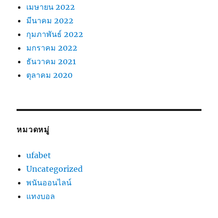
เมษายน 2022
มีนาคม 2022
กุมภาพันธ์ 2022
มกราคม 2022
ธันวาคม 2021
ตุลาคม 2020
หมวดหมู่
ufabet
Uncategorized
พนันออนไลน์
แทงบอล