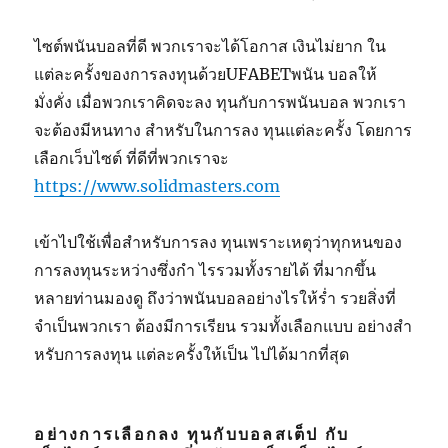
ไซต์พนันบอลที่ดี พวกเราจะได้โอกาส เงินไม่ยาก ใน
แต่ละครั้งของการลงทุนด้วยUFABETพนัน บอลให้
มั่งคั่ง เมื่อพวกเราคิดจะลง ทุนกับการพนันบอล พวกเรา
จะต้องมีหนทาง สำหรับในการลง ทุนแต่ละครั้ง โดยการ
เลือกเว็บไซต์ ที่ดีที่พวกเราจะ
https://www.solidmasters.com
เข้าไปใช้เพื่อสำหรับการลง ทุนเพราะเหตุว่าทุกหนของ
การลงทุนระหว่างซึ่งกำ ไรรวมทั้งรายได้ ที่มากขึ้น
หลายท่านมองดู ถึงว่าพนันบอลอย่างไรให้ร่ำ รวยสิ่งที่
จำเป็นพวกเรา ต้องมีการเรียน รวมทั้งเลือกแบบ อย่างสำ
หรับการลงทุน แต่ละครั้งให้เป็น ไปได้มากที่สุด
อย่างการเลือกลง ทุนกับบอลสเต็ป กับ