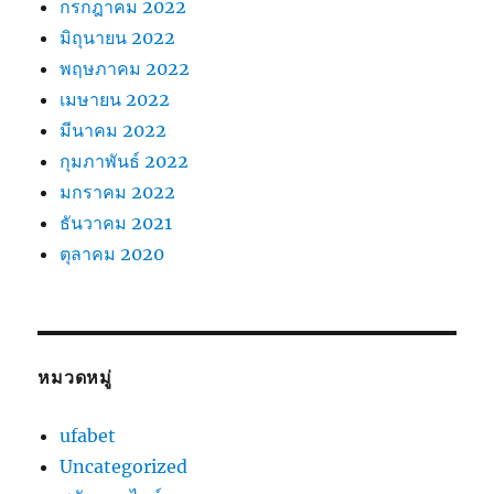
กรกฎาคม 2022
มิถุนายน 2022
พฤษภาคม 2022
เมษายน 2022
มีนาคม 2022
กุมภาพันธ์ 2022
มกราคม 2022
ธันวาคม 2021
ตุลาคม 2020
หมวดหมู่
ufabet
Uncategorized