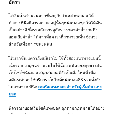
อัตรา
ได้เงินเป็นจำนวนมากขึ้นอยู่กับว่าเหล่าคอบอล ได้
ทำการพินิจพิจารณา บอลคู่นั้นๆพนันบอลชุด ให้ได้เงิน
เป็นอย่างดี ซึ่งรวมกับการดูอัตร าราคาค่าน้ำรวมถึง
ยอมเสียค่าน้ำ ให้มากที่สุด เราก็สามารถเพิ่ม จังหวะ
สำหรับเพื่อกา รชนะพนัน
ได้มากขึ้น แต่ว่าถึงแม้เราไม่ ใช้ทั้งสองแนวทางแบบนี้
เนื่องจากว่าผู้คนจำ นวนไม่ใช้น้อย พนันบอลสูงต่ำ เป็น
เว็บไซต์พนันบอล สนุกสนาน ที่ยังเป็นมือใหม่ที่ เพิ่ม
สมัครเข้ามาใช้บริการ เว็บไซต์พนันบอล88 รวมทั้งยัง
ไม่สามารถ พินิจ
เทคนิคแทงบอล สำหรับผู้เริ่มต้น แทง
บอล
พิจารณาบอลเว็บไซต์แทงบอล ถูกตามกฎหมาย ได้อย่าง