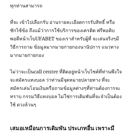
ทุกท่านสามารถ
ที่จะ เข้าไปเลือกรับ อ่านรายละเอียดการรับสิทธิ์ หรือ
ซักไซ้ข้อ ถึงแม้ว่าการใช้บริการของเครดิต ฟรีพอดิบ
พอดีหน้าเว็บUFABET ของเราสำหรับผู้ที่ จะเล่นจริงๆมี
วิธีการถาม ข้อมูลมากมายก่ายกองนานัปการ แนวทาง
มากมายก่ายกอง
ไม่ว่าจะเป็นcall center ที่ติดอยู่หน้าเว็บไซต์ที่ท่านพึงใจ
จะสมัครแทงบอล ว่าท่านมีจุดหมายปลายทาง ที่จะ
สมัครเล่นโอนเงินหรือถามข้อมูลต่างๆที่ท่านต้องการจะ
ทราบ กรรมวิธีแทงบอล ไม่ใช่การเดิมพันที่จะจำเป็นต้อง
ใช้ ดวงล้วนๆ
เสมอเหมือนการเดิมพัน ประเภทอื่น เพราะมี