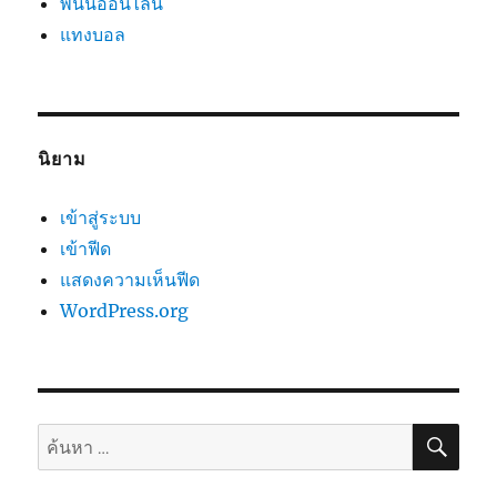
พนันออนไลน์
แทงบอล
นิยาม
เข้าสู่ระบบ
เข้าฟีด
แสดงความเห็นฟีด
WordPress.org
ค้นห
ค้นหา: