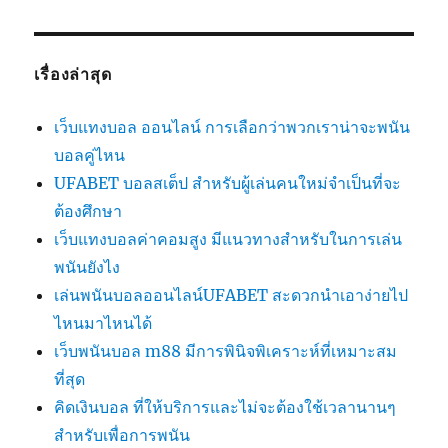
เรื่องล่าสุด
เว็บแทงบอล ออนไลน์ การเลือกว่าพวกเราน่าจะพนัน
บอลคู่ไหน
UFABET บอลสเต็ป สำหรับผู้เล่นคนใหม่จำเป็นที่จะ
ต้องศึกษา
เว็บแทงบอลค่าคอมสูง มีแนวทางสำหรับในการเล่น
พนันยังไง
เล่นพนันบอลออนไลน์UFABET สะดวกนำเอาง่ายไป
ไหนมาไหนได้
เว็บพนันบอล m88 มีการพินิจพิเคราะห์ที่เหมาะสม
ที่สุด
คิดเงินบอล ที่ให้บริการและไม่จะต้องใช้เวลานานๆ
สำหรับเพื่อการพนัน