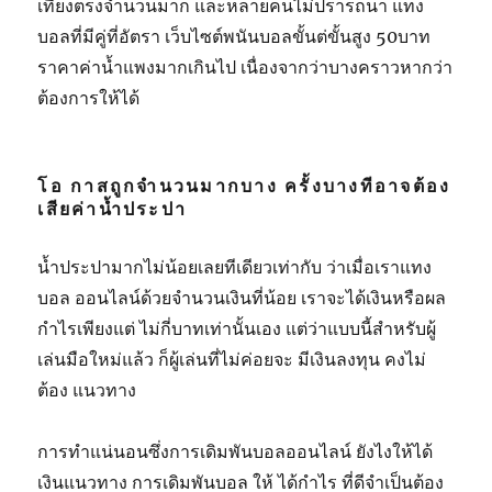
เที่ยงตรงจำนวนมาก และหลายคนไม่ปรารถนา แทง
บอลที่มีคู่ที่อัตรา เว็บไซต์พนันบอลขั้นต่ขั้นสูง 50บาท
ราคาค่าน้ำแพงมากเกินไป เนื่องจากว่าบางคราวหากว่า
ต้องการให้ได้
โอ กาสถูกจำนวนมากบาง ครั้งบางทีอาจต้อง
เสียค่าน้ำประปา
น้ำประปามากไม่น้อยเลยทีเดียวเท่ากับ ว่าเมื่อเราแทง
บอล ออนไลน์ด้วยจำนวนเงินที่น้อย เราจะได้เงินหรือผล
กำไรเพียงแต่ ไม่กี่บาทเท่านั้นเอง แต่ว่าแบบนี้สำหรับผู้
เล่นมือใหม่แล้ว ก็ผู้เล่นที่ไม่ค่อยจะ มีเงินลงทุน คงไม่
ต้อง แนวทาง
การทำแน่นอนซึ่งการเดิมพันบอลออนไลน์ ยังไงให้ได้
เงินแนวทาง การเดิมพันบอล ให้ ได้กำไร ที่ดีจำเป็นต้อง