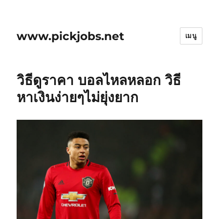
www.pickjobs.net
เมนู
วิธีดูราคา บอลไหลหลอก วิธี
หาเงินง่ายๆไม่ยุ่งยาก