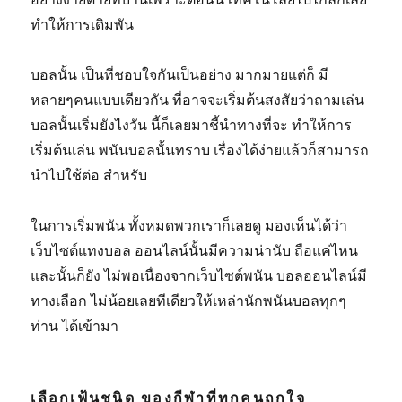
ทำให้การเดิมพัน
บอลนั้น เป็นที่ชอบใจกันเป็นอย่าง มากมายแต่ก็ มี
หลายๆคนแบบเดียวกัน ที่อาจจะเริ่มต้นสงสัยว่าถามเล่น
บอลนั้นเริ่มยังไงวัน นี้ก็เลยมาชี้นำทางที่จะ ทำให้การ
เริ่มต้นเล่น พนันบอลนั้นทราบ เรื่องได้ง่ายแล้วก็สามารถ
นำไปใช้ต่อ สำหรับ
ในการเริ่มพนัน ทั้งหมดพวกเราก็เลยดู มองเห็นได้ว่า
เว็บไซต์แทงบอล ออนไลน์นั้นมีความน่านับ ถือแค่ไหน
และนั้นก็ยัง ไม่พอเนื่องจากเว็บไซต์พนัน บอลออนไลน์มี
ทางเลือก ไม่น้อยเลยทีเดียวให้เหล่านักพนันบอลทุกๆ
ท่าน ได้เข้ามา
เลือกเฟ้นชนิด ของกีฬาที่ทุกคนถูกใจ