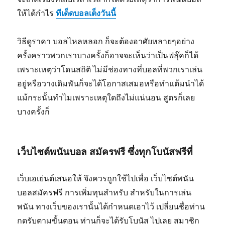
ให้ได้กำไร
ทีเด็ดบอลเต็งวันนี้
วิธีดูราคา บอลไหลหลอก ก็จะต้องอาศัยหลายๆอย่าง
ครั้งคราวพวกเราบางครั้งก็อาจจะเห็นว่าเป็นฟลุ๊คก็ได้
เพราะเหตุว่าโดนสถิติ ไม่มีช่องทางที่บอลที่พวกเราเล่น
อยู่หรือวางเดิมพันก็จะได้โอกาสเสมอหรือทำแต้มนำได้
แม้กระนั้นทำไมเพราะเหตุใดถึงไม่แน่นอน สูตรก็เลย
บางครั้งก็
เว็บไซต์พนันบอล สมัครฟรี ซึ่งทุกโบนัสฟรีที่
เว็บเอเย่นต์เสนอให้ จึงควรถูกใช้ไปเพื่อ เว็บไซต์พนัน
บอลสมัครฟรี การเพิ่มทุนสำหรับ สำหรับในการเล่น
พนัน ทางเว็บของเรานั้นได้กำหนดเอาไว้ เปลี่ยนชื่อท่าน
กดรับตามขั้นตอน ท่านก็จะได้รับโบนัส ไปเลย สมาชิก