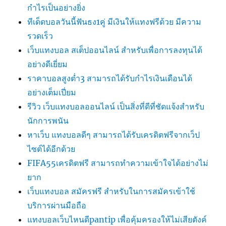
กำไรเป็นอย่างยิ่ง
ทีเด็ดบอลวันนี้ฟันธง1คู่ มีเงินให้แทงฟรีด้วย มีความ
รวดเร็ว
เว็บแทงบอล สเต็ปออนไลน์ สำหรับเพื่อการลงทุนได้
อย่างดีเยี่ยม
ราคาบอลสูงต่ำ3 สามารถได้รับกำไรเงินเดือนได้
อย่างเต็มเปี่ยม
รีวิว เว็บแทงบอลออนไลน์ เป็นสิ่งที่ดีที่ชัดแจ้งสำหรับ
นักการพนัน
หาเว็บ แทงบอลดีๆ สามารถได้รับเครดิตฟรีจากเว็ป
ไซต์ได้อีกด้วย
FIFA55เครดิตฟรี สามารถทำความเข้าใจได้อย่างไม่
ยาก
เว็บแทงบอล สมัครฟรี สำหรับในการสมัครเข้าใช้
บริการผ่านมือถือ
แทงบอลเว็บไหนดีpantip เพื่อคุ้มครองให้ไม่เสียตังค์