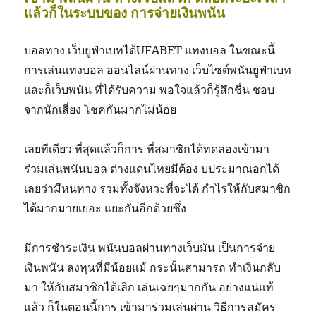
แล้วก็ในระบบของ การจ่ายเงินพนัน
บอลทาง เว็บยูฟ่าเบทได้UFABET แทงบอล ในขณะนี้
การเล่นแทงบอล ออนไลน์ผ่านทาง เว็บไซต์พนันยูฟ่าเบท
และก็เว็บพนัน ที่ได้รับความ พอใจแล้วก็รู้สึกชื่น ชอบ
จากนักเสี่ยง โชคกันมากไม่น้อย
เลยทีเดียว ที่สุดแล้วก็การ ที่สมาชิกได้ทดลองเข้ามา
ร่วมเล่นพนันบอล ต่างแดนไทยมีต้อง บประมาณอกได้
เลยว่ามีหนทาง รวมทั้งจังหวะที่จะได้ กำไรให้กับสมาชิก
ได้มากมายเยอะ แยะกันอีกด้วยซึ่ง
มีการชำระเงิน พนันบอลผ่านทางเว็บมัน เป็นการจ่าย
เงินพนัน ลงทุนที่มีน้อยแม้ กระนั้นสามารถ ทำเงินกลับ
มา ให้กับสมาชิกได้เลิก เล่นเฉยๆมากกัน อย่างแน่แท้
แล้ว ก็ในตอนนี้การ เข้ามาร่วมเล่นผ่าน วิธีการสมัคร