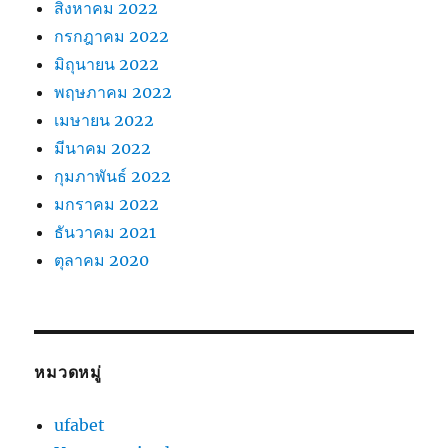
สิงหาคม 2022
กรกฎาคม 2022
มิถุนายน 2022
พฤษภาคม 2022
เมษายน 2022
มีนาคม 2022
กุมภาพันธ์ 2022
มกราคม 2022
ธันวาคม 2021
ตุลาคม 2020
หมวดหมู่
ufabet