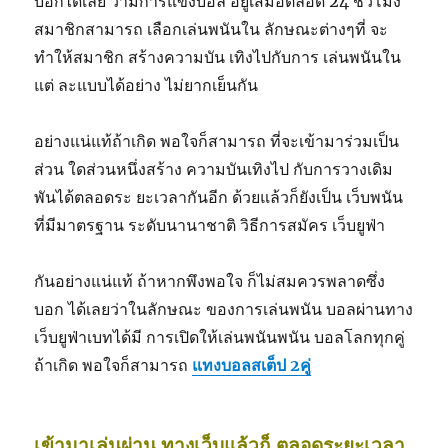
บอกได้เลย ว่ามีการแข่งบอล อยู่เสมอตลอด 24 ชั่วโมง
สมาชิกสามารถ เลือกเล่นพนันใน ลักษณะต่างๆที่ จะ
ทำให้สมาชิก สร้างความบัน เทิงไปกับการ เล่นพนันใน
แต่ ละแบบได้อย่าง ไม่ยากเย็นกัน
อย่างแน่แท้ถ้าเกิด พอใจก็สามารถ ที่จะเข้ามาร่วมเป็น
ส่วน ใดส่วนหนึ่งสร้าง ความบันเทิงไป กับการวางเดิม
พันได้ตลอดระ ยะเวลากันอีก ด้วยแล้วก็ยังเป็น เว็บพนัน
ที่มีมาตรฐาน ระดับนานาชาติ วิธีการสมัคร เว็บยูฟ่า
กันอย่างแน่แท้ ถ้าหากพึงพอใจ ก็ไม่สมควรพลาดซึ่ง
บอก ได้เลยว่าในลักษณะ ของการเล่นพนัน บอลผ่านทาง
เว็บยูฟ่าเบทได้มี การเปิดให้เล่นพนันพนัน บอลโลกทุกคู่
ถ้าเกิด พอใจก็สามารถ
แทงบอลสเต็ป 2คู่
เข้ามาเล่นผ่าน ทางเว็บแล้วก็ ตลอดระยะเวลา