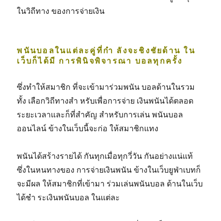
ในวิถีทาง ของการจ่ายเงิน
พนันบอลในแต่ละคู่ที่กำ ลังจะชิงชัยด้าน ใน
เว็บก็ได้มี การพินิจพิจารณา บอลทุกครั้ง
ซึ่งทำให้สมาชิก ที่จะเข้ามาร่วมพนัน บอลด้านในรวม
ทั้ง เลือกวิถีทางสำ หรับเพื่อการจ่าย เงินพนันได้ตลอด
ระยะเวลาและก็ที่สำคัญ สำหรับการเล่น พนันบอล
ออนไลน์ ข้างในเว็บนี้จะก่อ ให้สมาชิกแทง
พนันได้สร้างรายได้ กันทุกเมื่อทุกวี่วัน กันอย่างแน่แท้
ซึ่งในหนทางของ การจ่ายเงินพนัน ข้างในเว็บยูฟ่าเบทก็
จะมีผล ให้สมาชิกที่เข้ามา ร่วมเล่นพนันบอล ด้านในเว็บ
ได้ชำ ระเงินพนันบอล ในแต่ละ