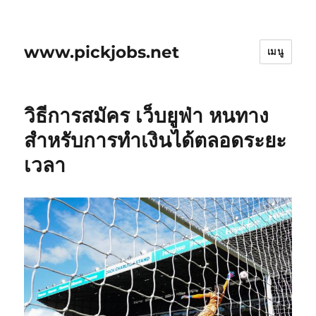
www.pickjobs.net
เมนู
วิธีการสมัคร เว็บยูฟ่า หนทาง
สำหรับการทำเงินได้ตลอดระยะ
เวลา