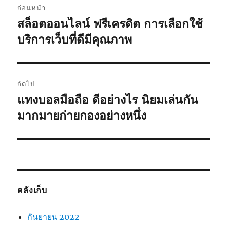
ก่อนหน้า
เรื่อง
สล็อตออนไลน์ ฟรีเครดิต การเลือกใช้
เรื่อง
ก่อน
บริการเว็บที่ดีมีคุณภาพ
หน้า:
ถัดไป
แทงบอลมือถือ ดีอย่างไร นิยมเล่นกัน
เรื่อง
ต่อ
มากมายก่ายกองอย่างหนึ่ง
ไป:
คลังเก็บ
กันยายน 2022