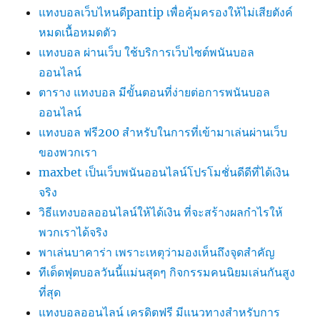
แทงบอลเว็บไหนดีpantip เพื่อคุ้มครองให้ไม่เสียตังค์
หมดเนื้อหมดตัว
แทงบอล ผ่านเว็บ ใช้บริการเว็บไซต์พนันบอล
ออนไลน์
ตาราง แทงบอล มีขั้นตอนที่ง่ายต่อการพนันบอล
ออนไลน์
แทงบอล ฟรี200 สำหรับในการที่เข้ามาเล่นผ่านเว็บ
ของพวกเรา
maxbet เป็นเว็บพนันออนไลน์โปรโมชั่นดีดีที่ได้เงิน
จริง
วิธีแทงบอลออนไลน์ให้ได้เงิน ที่จะสร้างผลกำไรให้
พวกเราได้จริง
พาเล่นบาคาร่า เพราะเหตุว่ามองเห็นถึงจุดสำคัญ
ทีเด็ดฟุตบอลวันนี้แม่นสุดๆ กิจกรรมคนนิยมเล่นกันสูง
ที่สุด
แทงบอลออนไลน์ เครดิตฟรี มีแนวทางสำหรับการ