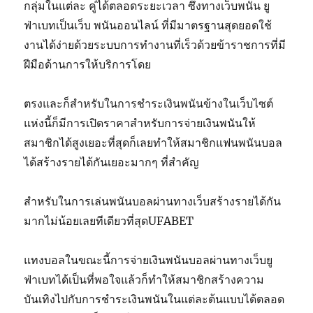
กลุ่มในแต่ละ คู่ได้ตลอดระยะเวลา ซึ่งทางเว็บพนัน ยู
ฟ่าเบทเป็นเว็บ พนันออนไลน์ ที่มีมาตรฐานสุดยอดใช้
งานได้ง่ายด้วยระบบการทำงานที่เร็วด้วยข้าราชการที่มี
ฝีมือด้านการให้บริการโดย
ตรงและก็สำหรับในการชำระเงินพนันข้างในเว็บไซต์
แห่งนี้ก็มีการเปิดราคาสำหรับการจ่ายเงินพนันให้
สมาชิกได้สูงเยอะที่สุดก็เลยทำให้สมาชิกแฟนพนันบอล
ได้สร้างรายได้กันเยอะมากๆ ที่สำคัญ
สำหรับในการเล่นพนันบอลผ่านทางเว็บสร้างรายได้กัน
มากไม่น้อยเลยทีเดียวที่สุดUFABET
แทงบอลในขณะนี้การจ่ายเงินพนันบอลผ่านทางเว็บยู
ฟ่าเบทได้เป็นที่พอใจแล้วก็ทำให้สมาชิกสร้างความ
บันเทิงไปกับการชำระเงินพนันในแต่ละต้นแบบได้ตลอด