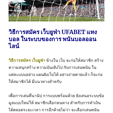
วิธีการสมัคร เว็บยูฟ่า UFABET แทง
บอล ในระบบของการ พนันบอลออน
ไลน์
วิธีการสมัคร เว็บยูฟ่า
ข้างใน เว็บ จะก่อให้สมาชิก สร้าง
ความสนุกสร้าง ความบันเทิงไป กับการเล่นพนัน ใน
แต่ละแบบอย่าง แผนผังเว็บได้ อย่างง่ายดายแล้ว ก็จะก่อ
ให้สมาชิกได้ มีแนวทางสำหรับ
เพื่อการเล่นที่นานัป การแบบพร้อมด้วย ยังเสนอระบบข้อ
มูลแบบใหม่ให้ สมาชิกเลือกหนทาง สำหรับการทำเงิน
ได้ตลอดระยะเวลา การอีกด้วยไม่ว่า จะเลือกเล่นพนัน