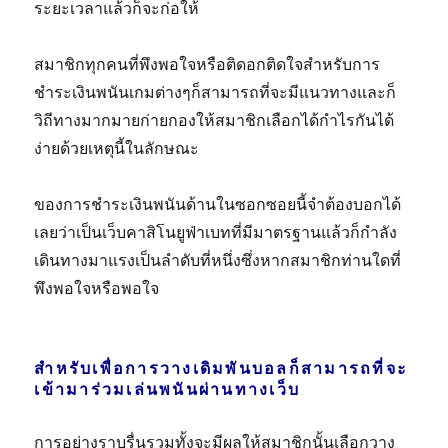
ระยะเวลาแล้วก็จะก่อให้
สมาชิกทุกคนที่พึงพอใจหรือติดอกติดใจสำหรับการ
ชำระเงินพนันเกมต่างๆก็สามารถที่จะมีแนวทางและก็
วิถีทางมากมายก่ายกองให้สมาชิกเลือกได้กำไรกันได้
ง่ายด้วยเหตุนี้ในลักษณะ
ของการชำระเงินพนันด้านในซอกซอยนี้จำต้องบอกได้
เลยว่าเป็นเว็บคาสิโนยูฟ่าเบทที่มีมาตรฐานแล้วก็กำลัง
เดินทางมาแรงเป็นลำดับที่หนึ่งซึ่งหากสมาชิกท่านใดที่
พึงพอใจหรือพอใจ
สำหรับเพื่อการวางเดิมพันบอลก็สามารถที่จะ
เข้ามาร่วมเล่นพนันผ่านทางเว็บ
การอย่างราบรื่นรวมทั้งจะมีผลให้สมาชิกนั้นเลือกวาง