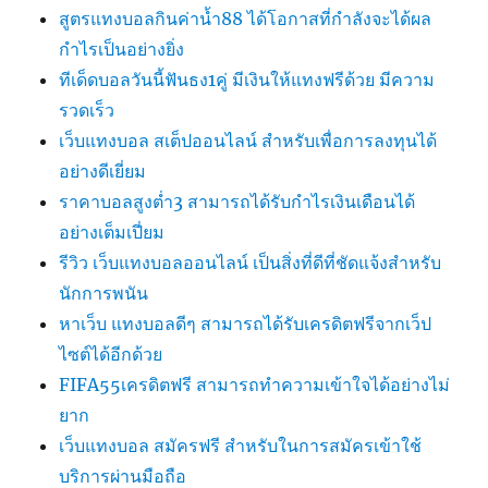
สูตรแทงบอลกินค่าน้ำ88 ได้โอกาสที่กำลังจะได้ผล
กำไรเป็นอย่างยิ่ง
ทีเด็ดบอลวันนี้ฟันธง1คู่ มีเงินให้แทงฟรีด้วย มีความ
รวดเร็ว
เว็บแทงบอล สเต็ปออนไลน์ สำหรับเพื่อการลงทุนได้
อย่างดีเยี่ยม
ราคาบอลสูงต่ำ3 สามารถได้รับกำไรเงินเดือนได้
อย่างเต็มเปี่ยม
รีวิว เว็บแทงบอลออนไลน์ เป็นสิ่งที่ดีที่ชัดแจ้งสำหรับ
นักการพนัน
หาเว็บ แทงบอลดีๆ สามารถได้รับเครดิตฟรีจากเว็ป
ไซต์ได้อีกด้วย
FIFA55เครดิตฟรี สามารถทำความเข้าใจได้อย่างไม่
ยาก
เว็บแทงบอล สมัครฟรี สำหรับในการสมัครเข้าใช้
บริการผ่านมือถือ