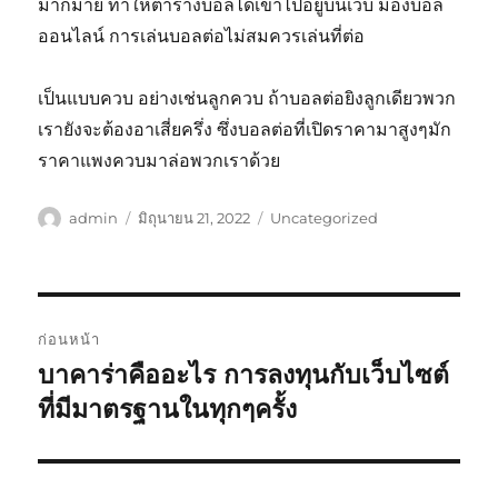
มากมาย ทำให้ตารางบอลได้เข้าไปอยู่บนเว็บ มองบอล
ออนไลน์ การเล่นบอลต่อไม่สมควรเล่นที่ต่อ
เป็นแบบควบ อย่างเช่นลูกควบ ถ้าบอลต่อยิงลูกเดียวพวก
เรายังจะต้องอาเสี่ยครึ่ง ซึ่งบอลต่อที่เปิดราคามาสูงๆมัก
ราคาแพงควบมาล่อพวกเราด้วย
ผู้
เขียน
หมวด
admin
มิถุนายน 21, 2022
Uncategorized
เขียน
เมื่อ
หมู่
แนะแนว
ก่อนหน้า
เรื่อง
บาคาร่าคืออะไร การลงทุนกับเว็บไซต์
เรื่อง
ก่อน
ที่มีมาตรฐานในทุกๆครั้ง
หน้า: