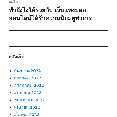
ถัดไป
ทำยังไงให้รวยกับ เว็บแทงบอล
เรื่อง
ต่อ
ออนไลน์ได้รับความนิยมยูฟ่าเบท
ไป:
คลังเก็บ
กันยายน 2022
สิงหาคม 2022
กรกฎาคม 2022
มิถุนายน 2022
พฤษภาคม 2022
เมษายน 2022
มีนาคม 2022