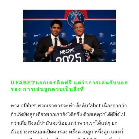
UFABETแจกเครดิตฟรี แต่ว่าการเล่นกับบอล
รอง การเล่นลูกควบเป็นสิ่งที่
ทาง ufabet พวกเราควรจะทำ ลิ้งค์ufabet เนื่องจากว่า
ถ้าเกิดยิงลูกเดียวพวกเรายังได้ครึ่ง ด้วยเหตุว่าได้ดียิ่งไป
กว่าเสีย ถึงแม้ว่ามันจะน้อยแต่ว่าพวกเราได้แน่ๆ ยก
ตัวอย่างเช่นบอลเปิดมารอง ครึ่งควบลูก หนึ่งลูก และก็