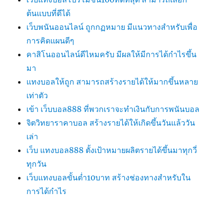
ต้นแบบที่ดีได้
เว็บพนันออนไลน์ ถูกกฏหมาย มีแนวทางสำหรับเพื่อ
การคิดแผนดีๆ
คาสิโนออนไลน์ดีไหมครับ มีผลให้มีการได้กำไรขึ้น
มา
แทงบอลให้ถูก สามารถสร้างรายได้ให้มากขึ้นหลาย
เท่าตัว
เข้า เว็บบอล888 ที่พวกเราจะทำเงินกับการพนันบอล
จิตวิทยาราคาบอล สร้างรายได้ให้เกิดขึ้นวันแล้ววัน
เล่า
เว็บ แทงบอล888 ตั้งเป้าหมายผลิตรายได้ขึ้นมาทุกวี่
ทุกวัน
เว็บแทงบอลขั้นต่ำ10บาท สร้างช่องทางสำหรับใน
การได้กำไร