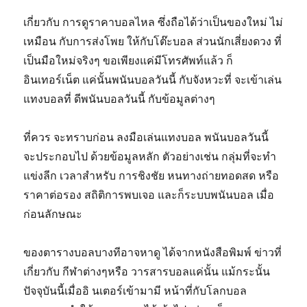
เกี่ยวกับ การดูราคาบอลไหล ซึ่งถือได้ว่าเป็นของใหม่ ไม่
เหมือน กับการส่งโพย ให้กับโต๊ะบอล ส่วนนักเสี่ยงดวง ที่
เป็นมือใหม่จริงๆ ขอเพียงแค่มีโทรศัพท์แล้ว ก็
อินเทอร์เน็ต แค่นั้นพนันบอลวันนี้ กับจังหวะที่ จะเข้าเล่น
แทงบอลที่ ดีพนันบอลวันนี้ กับข้อมูลต่างๆ
ที่ควร จะทราบก่อน ลงมือเล่นแทงบอล พนันบอลวันนี้
จะประกอบไป ด้วยข้อมูลหลัก ตัวอย่างเช่น กลุ่มที่จะทำ
แข่งลีก เวลาสำหรับ การชิงชัย หนทางถ่ายทอดสด หรือ
ราคาต่อรอง สถิติการพบเจอ และก็ระบบพนันบอล เมื่อ
ก่อนลักษณะ
ของตารางบอลบางทีอาจหาดู ได้จากหนังสือพิมพ์ ข่าวที่
เกี่ยวกับ กีฬาต่างๆหรือ วารสารบอลแค่นั้น แม้กระนั้น
ปัจจุบันนี้เมื่ออิ นเตอร์เข้ามามี หน้าที่กับโลกบอล