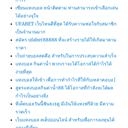
เซียนแทงบอล หน้าติดตาม ท่านสามารถเข้าเลือกเล่น
ได้อย่างจุใจ
UFABET เว็บไหนดีที่สุด ได้รับความพอใจกับสมาชิก
เป็นจำนวนมาก
สมัคร ufabet88888 ที่จะสร้างรายได้ให้เกิดมาตาม
ราคา
เว็บถ่ายบอลสดคือ สำหรับในการประสบความสำเร็จ
แทงบอล กินค่าน้ำ พวกเราจะได้โอกาสได้กำไรได้
ง่ายที่สุด
แทงบอลให้เข้า เพื่อการทำกำไรที่ให้กับเหล่าคอบอ]
สูตรแทงบอลกินค่าน้ำ88 ได้โอกาสที่กำลังจะได้ผล
กำไรเป็นอย่างยิ่ง
ทีเด็ดบอลวันนี้ฟันธง1คู่ มีเงินให้แทงฟรีด้วย มีความ
รวดเร็ว
เว็บแทงบอล สเต็ปออนไลน์ สำหรับเพื่อการลงทุนได้
อย่างดีเยี่ยม