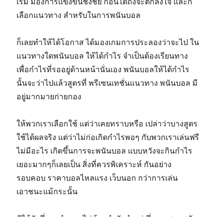
เริ่ม มองการแข่งขันชิงชัย ก่อนได้ถึงจะตกลงใจ และก็
เลือกแนวทาง สำหรับในการพนันบอล
ก็เลยทำให้ได้โอกาส ได้มองเกมการประลองว่าจะไป ใน
แนวทางใดพนันบอล ให้ได้กำไร จำเป็นต้องเรียนทาง
เพื่อกำไรที่รออยู่ด้านหน้านั่นเอง พนันบอลให้ได้กำไร
นั้นจะว่าไปแล้วสูตรที่ พรีเซนเทชั่นแนวทาง พนันบอล มี
อยู่มากมายก่ายกอง
ให้พวกเราเลือกใช้ แต่ว่าเคยทราบหรือ เปล่าว่าบางสูตร
ใช้ได้ผลจริง แต่ว่าไม่ก่อเกิดกำไรพอๆ กับพวกเราเล่นฟรี
ไม่มีอะไร เกิดขึ้นการจะพนันบอล แบบหวังจะกินกำไร
เยอะมากๆก็เลยเป็น สิ่งที่ควรพิเคราะห์ กันอย่าง
รอบคอบ ราคาบอลไหลแรง เว็บนอก กว่าการเล่น
เอาชนะแม้กระนั้น