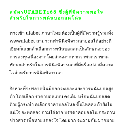
สมัครUFABET168 ซึ่งผู้ที่มีความพอใจ
สำหรับในการพนันบอลสดโน่น
ทางเข้า ufabet ภาษาไทย ต้องเป็นผู้ที่มีความรู้รวมทั้ง
wwwufabet สามารถทำพินิจพิจารณาบอลได้อย่างดี
เยี่ยมก็เลยกล้าเลือกการพนันบอลสดเป็นลักษณะของ
การลงทุนเนื่องจากโดยส่วนมากหากว่าพวกเราขาด
ทักษะสำหรับในการพินิจพิจารณาที่ดีหรือเปล่ามีความ
ไวสำหรับการพินิจพิจารณา
จังหวะที่จะพลาดนั้นมีออกจะเยอะแยะการพนันบอลสูง
ต่ำ
โดยเลือก ราคาบอลแบบ คงเดิม หรือพนันบอลสด
ด้วยผู้กระทำ ดเลือกราคาบอลไหล ขึ้นไหลลง ถ้ายังไม่
แน่ใจ จะทดลอง ถามไถ่จาก บรรดาคอบอลใน กระดาน
ข่าวสาร เพื่อหายแคลงใจ โดยมาก จะถามกัน มากมาย