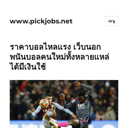
www.pickjobs.net
เมนู
ราคาบอลไหลแรง เว็บนอก
พนันบอลคนใหม่ทั้งหลายแหล่
ได้มีเงินใช้