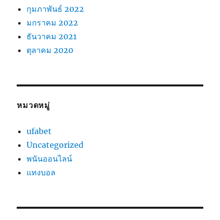
กุมภาพันธ์ 2022
มกราคม 2022
ธันวาคม 2021
ตุลาคม 2020
หมวดหมู่
ufabet
Uncategorized
พนันออนไลน์
แทงบอล