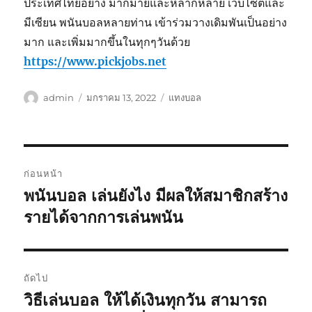
ประเทศไทยอย่าง มากมายและหลากหลาย เว็บไซต์และ
มีเซียน พนันบอลหลายท่าน เข้าร่วมวางเดิมพันเป็นอย่าง
มาก และเพิ่มมากขึ้นในทุกๆวันด้วย
https://www.pickjobs.net
ผู้
เขียน
หมวด
admin
มกราคม 13, 2022
แทงบอล
เขียน
เมื่อ
หมู่
แนะแนว
ก่อนหน้า
เรื่อง
พนันบอล เล่นยังไง มีผลให้สมาชิกสร้าง
เรื่อง
ก่อน
รายได้จากการเล่นพนัน
หน้า:
ถัดไป
วิธีเล่นบอล ให้ได้เงินทุกวัน สามารถ
เรื่อง