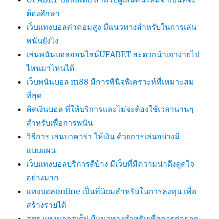
ต้องศึกษา
เว็บแทงบอลค่าคอมสูง มีแนวทางสำหรับในการเล่น
พนันยังไง
เล่นพนันบอลออนไลน์UFABET สะดวกนำเอาง่ายไป
ไหนมาไหนได้
เว็บพนันบอล m88 มีการพินิจพิเคราะห์ที่เหมาะสม
ที่สุด
คิดเงินบอล ที่ให้บริการและไม่จะต้องใช้เวลานานๆ
สำหรับเพื่อการพนัน
วิธีการ เล่นบาคาร่า ให้เงิน ด้วยการเล่นอย่างมี
แบบแผน
เว็บแทงบอลบริการดีบ้าง มีเว็บที่มีความน่าดึงดูดใจ
อย่างมาก
แทงบอลonline เป็นที่นิยมสำหรับในการลงทุน เพื่อ
สร้างรายได้
สูตร แทงบอลสเต็ป มีแนวทางสำหรับเพื่อการต่อยอด