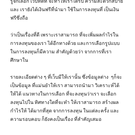
รู้จักเลือก เว็บที่ดีที่ จะทำให้เราได้รับ ความสะดวกสบาย
และ เรายังได้เงินฟรีที่นำมา ใช้ในการลงทุนที่ เป็นเงิน
ฟรีซึ่งถือ
ว่าเป็นเรื่องที่ดี เพราะเราสามารถ ที่จะเพิ่มผลกำไรใน
การลงทุนของเรา ได้อีกทางด้วย และการเลือกรูปแบบ
ในการลงทุนก็มีความ สำคัญด้วยว่า จากการที่เรา
ศึกษาใน
ราย
ละเอียดต่าง ๆ ที่เว็บมีให้เรานั้น ซึ่งข้อมูลต่าง ๆก็จะ
เป็นข้อมูล ที่แม่นยำให้เรา สามารถนำมา วิเคราะห์ได้
ให้ได้ แนวทางในการเลือก ที่จะลงทุนว่าเรา จะเลือก
ลงทุนไปใน ทิศทางใดที่จะทำ ให้เราสามารถ สร้างผล
กำไรให้ ได้มากที่สุด จากการลงทุน ในแต่ละครั้ง และ
ความรอบคอบ ก็ยังคงเป็นเรื่อง ที่สำคัญเสมอ