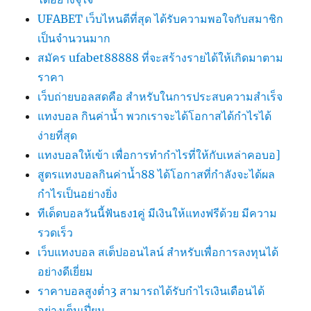
UFABET เว็บไหนดีที่สุด ได้รับความพอใจกับสมาชิก
เป็นจำนวนมาก
สมัคร ufabet88888 ที่จะสร้างรายได้ให้เกิดมาตาม
ราคา
เว็บถ่ายบอลสดคือ สำหรับในการประสบความสำเร็จ
แทงบอล กินค่าน้ำ พวกเราจะได้โอกาสได้กำไรได้
ง่ายที่สุด
แทงบอลให้เข้า เพื่อการทำกำไรที่ให้กับเหล่าคอบอ]
สูตรแทงบอลกินค่าน้ำ88 ได้โอกาสที่กำลังจะได้ผล
กำไรเป็นอย่างยิ่ง
ทีเด็ดบอลวันนี้ฟันธง1คู่ มีเงินให้แทงฟรีด้วย มีความ
รวดเร็ว
เว็บแทงบอล สเต็ปออนไลน์ สำหรับเพื่อการลงทุนได้
อย่างดีเยี่ยม
ราคาบอลสูงต่ำ3 สามารถได้รับกำไรเงินเดือนได้
อย่างเต็มเปี่ยม