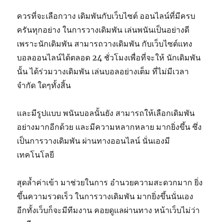
ควรที่จะเลือกวาง เดิมพันกับเว็บไซต์ ออนไลน์ที่มีครบ
ครันทุกอย่าง ในการวางเดิมพัน เล่นพนันเป็นอย่างดี
เพราะนักเดิมพัน สามารถวางเดิมพัน กับเว็บไซต์แทง
บอลออนไลน์ได้ตลอด 24 ชั่วโมงเพื่อที่จะให้ นักเดิมพัน
นั้น ได้ร่วมวางเดิมพัน เล่นบอลอย่างเต็ม ที่ไม่มีเวลา
จำกัด ใดๆทั้งสิ้น
และมีรูปแบบ พนันบอลนั้นยัง สามารถให้เลือกเดิมพัน
อย่างมากอีกด้วย และมีความหลากหลาย มากยิ่งขึ้น ซึ่ง
เป็นการวางเดิมพัน ผ่านทางออนไลน์ นั่นเองมี
เทคโนโลยี
สุดล้ำค่าเข้า มาช่วยในการ อำนวยความสะดวกมาก ยิ่ง
ขึ้นความรวดเร็ว ในการวางเดิมพัน มากยิ่งขึ้นนั่นเอง
อีกทั้งเว็บก็จะมีทีมงาน คอยดูแลผ่านทาง หน้าเว็บไม่ว่า