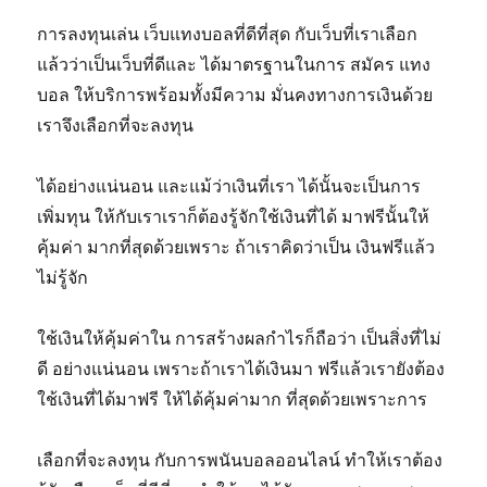
การลงทุนเล่น เว็บแทงบอลที่ดีที่สุด กับเว็บที่เราเลือก
แล้วว่าเป็นเว็บที่ดีและ ได้มาตรฐานในการ สมัคร แทง
บอล ให้บริการพร้อมทั้งมีความ มั่นคงทางการเงินด้วย
เราจึงเลือกที่จะลงทุน
ได้อย่างแน่นอน และแม้ว่าเงินที่เรา ได้นั้นจะเป็นการ
เพิ่มทุน ให้กับเราเราก็ต้องรู้จักใช้เงินที่ได้ มาฟรีนั้นให้
คุ้มค่า มากที่สุดด้วยเพราะ ถ้าเราคิดว่าเป็น เงินฟรีแล้ว
ไม่รู้จัก
ใช้เงินให้คุ้มค่าใน การสร้างผลกำไรก็ถือว่า เป็นสิ่งที่ไม่
ดี อย่างแน่นอน เพราะถ้าเราได้เงินมา ฟรีแล้วเรายังต้อง
ใช้เงินที่ได้มาฟรี ให้ได้คุ้มค่ามาก ที่สุดด้วยเพราะการ
เลือกที่จะลงทุน กับการพนันบอลออนไลน์ ทำให้เราต้อง