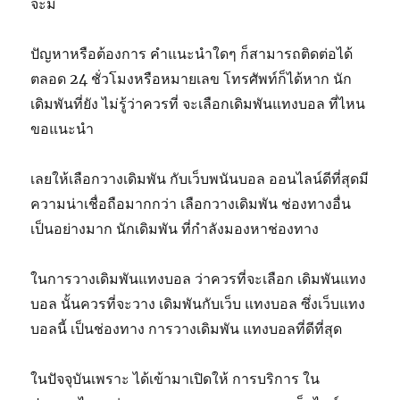
จะมี
ปัญหาหรือต้องการ คำแนะนำใดๆ ก็สามารถติดต่อได้
ตลอด 24 ชั่วโมงหรือหมายเลข โทรศัพท์ก็ได้หาก นัก
เดิมพันที่ยัง ไม่รู้ว่าควรที่ จะเลือกเดิมพันแทงบอล ที่ไหน
ขอแนะนำ
เลยให้เลือกวางเดิมพัน กับเว็บพนันบอล ออนไลน์ดีที่สุดมี
ความน่าเชื่อถือมากกว่า เลือกวางเดิมพัน ช่องทางอื่น
เป็นอย่างมาก นักเดิมพัน ที่กำลังมองหาช่อง
ทา
ง
ในการวางเดิมพันแทงบอล ว่าควรที่จะเลือก เดิมพันแทง
บอล นั้นควรที่จะวาง เดิมพันกับเว็บ แทงบอล ซึ่งเว็บแทง
บอลนี้ เป็นช่องทาง การวางเดิมพัน แทงบอลที่ดีที่สุด
ในปัจจุบันเพราะ ได้เข้ามาเปิดให้ การบริการ ใน