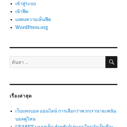
เข้าสู่ระบบ
เข้าฟีด
แสดงความเห็นฟีด
WordPress.org
ค้นห
ค้นหา:
เรื่องล่าสุด
เว็บแทงบอล ออนไลน์ การเลือกว่าพวกเราน่าจะพนัน
บอลคู่ไหน
UFABET บอลสเต็ป สำหรับผู้เล่นคนใหม่จำเป็นที่จะ