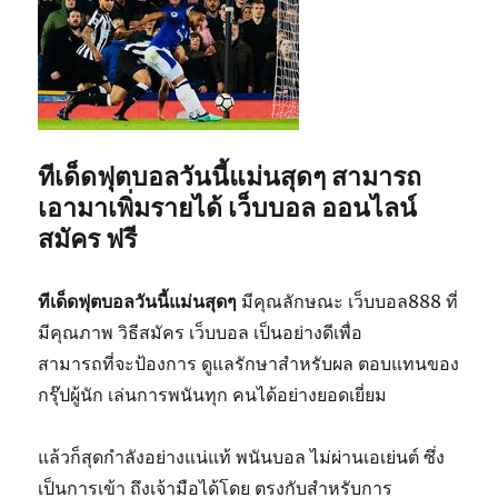
ทีเด็ดฟุตบอลวันนี้แม่นสุดๆ สามารถ
เอามาเพิ่มรายได้ เว็บบอล ออนไลน์
สมัคร ฟรี
ทีเด็ดฟุตบอลวันนี้แม่นสุดๆ
มีคุณลักษณะ เว็บบอล888 ที่
มีคุณภาพ วิธีสมัคร เว็บบอล เป็นอย่างดีเพื่อ
สามารถที่จะป้องการ ดูแลรักษาสำหรับผล ตอบแทนของ
กรุ๊ปผู้นัก เล่นการพนันทุก คนได้อย่างยอดเยี่ยม
แล้วก็สุดกำลังอย่างแน่แท้ พนันบอล ไม่ผ่านเอเย่นต์ ซึ่ง
เป็นการเข้า ถึงเจ้ามือได้โดย ตรงกับสำหรับการ