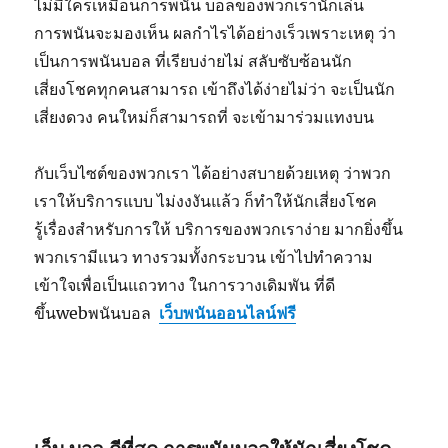
ไม่มีใครเหมือนการพนัน บอลของพวกเรานักเล่น
การพนันจะมองเห็น ผลกำไรได้อย่างเร็วเพราะเหตุ ว่า
เป็นการพนันบอล ที่เรียบง่ายไม่ สลับซับซ้อนนัก
เสี่ยงโชคทุกคนสามารถ เข้าถึงได้ง่ายไม่ว่า จะเป็นนัก
เสี่ยงดวง คนใหม่ก็สามารถที่ จะเข้ามาร่วมแทงบน
กับเว็บไซต์ของพวกเรา ได้อย่างสบายด้วยเหตุ ว่าพวก
เราให้บริการแบบ ไม่งงงันแล้ว ก็ทำให้นักเสี่ยงโชค
รู้เรื่องสำหรับการให้ บริการของพวกเราง่าย มากยิ่งขึ้น
พวกเรามีแนว ทางรวมทั้งกระบวน เข้าไปทำความ
เข้าใจเพื่อเป็นแถวทาง ในการวางเดิมพัน ที่ดี
ขึ้นwebพนันบอล
เว็บพนันออนไลน์ฟรี