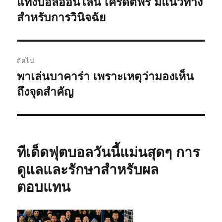
แทงบอลออนไลน์ เครดิตฟรี มีแนวทาง
เรื่อง
ก่อน
สำหรับการวินิจฉัย
หน้า:
ถัดไป
พาเล่นบาคาร่า เพราะเหตุว่ามองเห็น
เรื่อง
ต่อ
ถึงจุดสำคัญ
ไป:
ทีเด็ดฟุตบอลวันนี้แม่นสุดๆ การ
ดูแลและรักษาสำหรับผล
ตอบแทน