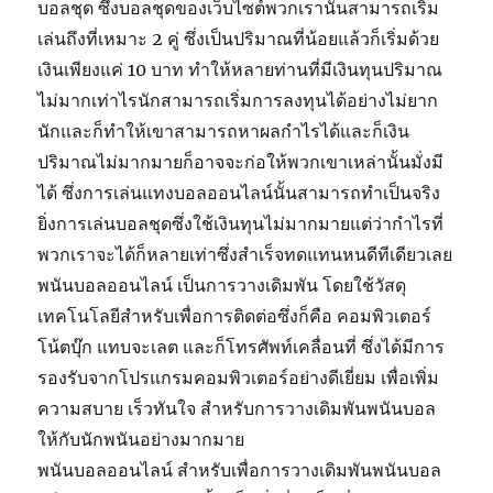
บอลชุด ซึ่งบอลชุดของเว็บไซต์พวกเรานั้นสามารถเริ่ม
เล่นถึงที่เหมาะ 2 คู่ ซึ่งเป็นปริมาณที่น้อยแล้วก็เริ่มด้วย
เงินเพียงแค่ 10 บาท ทำให้หลายท่านที่มีเงินทุนปริมาณ
ไม่มากเท่าไรนักสามารถเริ่มการลงทุนได้อย่างไม่ยาก
นักและก็ทำให้เขาสามารถหาผลกำไรได้และก็เงิน
ปริมาณไม่มากมายก็อาจจะก่อให้พวกเขาเหล่านั้นมั่งมี
ได้ ซึ่งการเล่นแทงบอลออนไลน์นั้นสามารถทำเป็นจริง
ยิ่งการเล่นบอลชุดซึ่งใช้เงินทุนไม่มากมายแต่ว่ากำไรที่
พวกเราจะได้ก็หลายเท่าซึ่งสำเร็จทดแทนหนดีทีเดียวเลย
พนันบอลออนไลน์ เป็นการวางเดิมพัน โดยใช้วัสดุ
เทคโนโลยีสำหรับเพื่อการติดต่อซึ่งก็คือ คอมพิวเตอร์
โน้ตบุ๊ก แทบจะเลต และก็โทรศัพท์เคลื่อนที่ ซึ่งได้มีการ
รองรับจากโปรแกรมคอมพิวเตอร์อย่างดีเยี่ยม เพื่อเพิ่ม
ความสบาย เร็วทันใจ สำหรับการวางเดิมพันพนันบอล
ให้กับนักพนันอย่างมากมาย
พนันบอลออนไลน์ สำหรับเพื่อการวางเดิมพันพนันบอล