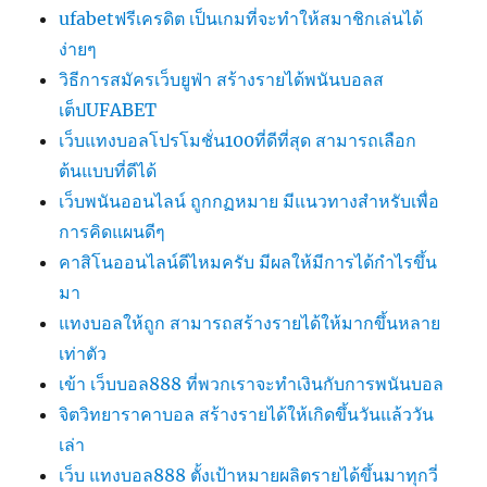
ufabetฟรีเครดิต เป็นเกมที่จะทำให้สมาชิกเล่นได้
ง่ายๆ
วิธีการสมัครเว็บยูฟ่า สร้างรายได้พนันบอลส
เต็ปUFABET
เว็บแทงบอลโปรโมชั่น100ที่ดีที่สุด สามารถเลือก
ต้นแบบที่ดีได้
เว็บพนันออนไลน์ ถูกกฏหมาย มีแนวทางสำหรับเพื่อ
การคิดแผนดีๆ
คาสิโนออนไลน์ดีไหมครับ มีผลให้มีการได้กำไรขึ้น
มา
แทงบอลให้ถูก สามารถสร้างรายได้ให้มากขึ้นหลาย
เท่าตัว
เข้า เว็บบอล888 ที่พวกเราจะทำเงินกับการพนันบอล
จิตวิทยาราคาบอล สร้างรายได้ให้เกิดขึ้นวันแล้ววัน
เล่า
เว็บ แทงบอล888 ตั้งเป้าหมายผลิตรายได้ขึ้นมาทุกวี่