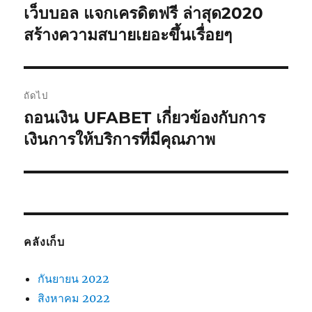
เรื่อง
เว็บบอล แจกเครดิตฟรี ล่าสุด2020
เรื่อง
ก่อน
สร้างความสบายเยอะขึ้นเรื่อยๆ
หน้า:
ถัดไป
ถอนเงิน UFABET เกี่ยวข้องกับการ
เรื่อง
ต่อ
เงินการให้บริการที่มีคุณภาพ
ไป:
คลังเก็บ
กันยายน 2022
สิงหาคม 2022