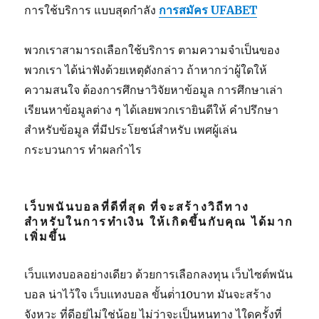
การใช้บริการ แบบสุดกำลัง
การสมัคร UFABET
พวกเราสามารถเลือกใช้บริการ ตามความจำเป็นของ
พวกเรา ได้น่าฟังด้วยเหตุดังกล่าว ถ้าหากว่าผู้ใดให้
ความสนใจ ต้องการศึกษาวิจัยหาข้อมูล การศึกษาเล่า
เรียนหาข้อมูลต่าง ๆ ได้เลยพวกเรายินดีให้ คำปรึกษา
สำหรับข้อมูล ที่มีประโยชน์สำหรับ เพศผู้เล่น
กระบวนการ ทำผลกำไร
เว็บพนันบอลที่ดีที่สุด ที่จะสร้างวิถีทาง
สำหรับในการทำเงิน ให้เกิดขึ้นกับคุณ ได้มาก
เพิ่มขึ้น
เว็บแทงบอลอย่างเดียว ด้วยการเลือกลงทุน เว็บไซต์พนัน
บอล น่าไว้ใจ เว็บแทงบอล ขั้นต่ํา10บาท มันจะสร้าง
จังหวะ ที่ดีอยู่ไม่ใช่น้อย ไม่ว่าจะเป็นหนทาง ไใดครั้งที่