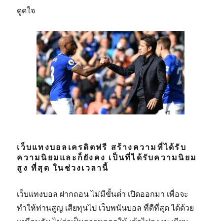
ดูดใจ
เว็บแทงบอลเครดิตฟรี สร้างความที่ได้รับ
ความนิยมและก็ยังคง เป็นที่ได้รับความนิยม
สูง ที่สุด ในช่วงเวลานี้
เว็บแทงบอล ฝากถอน ไม่มีขั้นต่ํา เปิดออกมา เพื่อจะ
ทำให้ท่านสูญ เสียทุนไป เว็บพนันบอล ที่ดีที่สุด ได้ด้วย