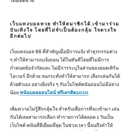
โดยเด็ดขาด
เว็บแทงบอลหวย ทำให้สมาชิกได้ เข้ามาร่วม
บันเทิงใจ โดยที่ไม่จำเป็นต้องกลุ้ม ใจดวงใจ
อีกต่อไป
เว็บแทงบอล 88 ที่สำคัญเมื่อมีการแจ้ง ทำธุรกรรมต่าง
ๆ ทำให้สามารถแจ้งถอน ได้ในทันทีโดยที่ไม่มีการ
กำหนดข้อจำกัดและ ไม่มีการระบุในส่วนของยอดเทิร์น
โอเวอร์ อีกด้วย จนกระทั่งทำให้สามารถ เลือกเล่นกันได้
ด้วยตัวเอง อย่างยิ่งจริง ๆ กับเว็บไซต์พนันถอนไม่มีอย่าง
น้อย
พนันบอลออนไลน์ ฟรีเครดิต2020
เพิ่มความไม่รู้สึกกลุ้มใจ สำหรับเพื่อการที่จะเข้ามา เล่น
กันได้เลยสามารถเลือก ทำรายการได้ตลอด 1 วันเป็น
เว็บไซต์ พนันที่ดีเยี่ยมที่สุด ในช่วงเวลา นี้จนถึงทำให้