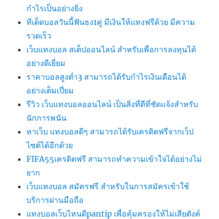
กำไรเป็นอย่างยิ่ง
ทีเด็ดบอลวันนี้ฟันธง1คู่ มีเงินให้แทงฟรีด้วย มีความ
รวดเร็ว
เว็บแทงบอล สเต็ปออนไลน์ สำหรับเพื่อการลงทุนได้
อย่างดีเยี่ยม
ราคาบอลสูงต่ำ3 สามารถได้รับกำไรเงินเดือนได้
อย่างเต็มเปี่ยม
รีวิว เว็บแทงบอลออนไลน์ เป็นสิ่งที่ดีที่ชัดแจ้งสำหรับ
นักการพนัน
หาเว็บ แทงบอลดีๆ สามารถได้รับเครดิตฟรีจากเว็ป
ไซต์ได้อีกด้วย
FIFA55เครดิตฟรี สามารถทำความเข้าใจได้อย่างไม่
ยาก
เว็บแทงบอล สมัครฟรี สำหรับในการสมัครเข้าใช้
บริการผ่านมือถือ
แทงบอลเว็บไหนดีpantip เพื่อคุ้มครองให้ไม่เสียตังค์