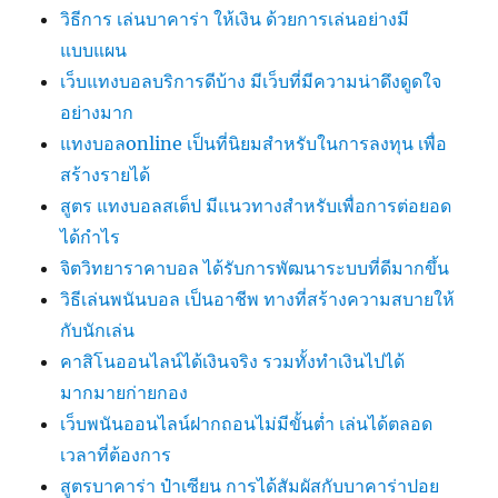
วิธีการ เล่นบาคาร่า ให้เงิน ด้วยการเล่นอย่างมี
แบบแผน
เว็บแทงบอลบริการดีบ้าง มีเว็บที่มีความน่าดึงดูดใจ
อย่างมาก
แทงบอลonline เป็นที่นิยมสำหรับในการลงทุน เพื่อ
สร้างรายได้
สูตร แทงบอลสเต็ป มีแนวทางสำหรับเพื่อการต่อยอด
ได้กำไร
จิตวิทยาราคาบอล ได้รับการพัฒนาระบบที่ดีมากขึ้น
วิธีเล่นพนันบอล เป็นอาชีพ ทางที่สร้างความสบายให้
กับนักเล่น
คาสิโนออนไลน์ได้เงินจริง รวมทั้งทำเงินไปได้
มากมายก่ายกอง
เว็บพนันออนไลน์ฝากถอนไม่มีขั้นต่ำ เล่นได้ตลอด
เวลาที่ต้องการ
สูตรบาคาร่า ป๋าเซียน การได้สัมผัสกับบาคาร่าปอย