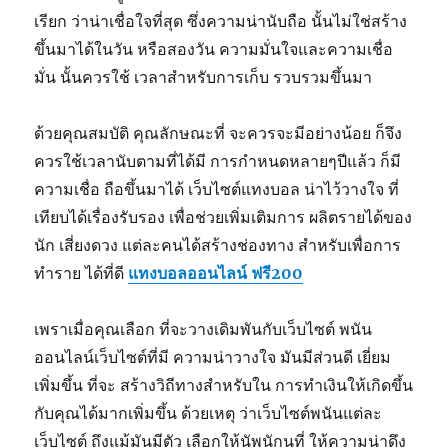
เรียก ว่าน่าเชื่อใจที่สุด ซึ่งความน่านับถือ นั้นไม่ใช่สร้าง
ขึ้นมาได้ในวัน หรือสองวัน ความมั่นใจและความเชื่อ
มั่น นั้นควรใช้ เวลาสำหรับการเก็บ รวบรวมขึ้นมา
ด้วยคุณสมบัติ คุณลักษณะที่ จะควรจะมีอย่างน้อย ก็จึง
ควรใช้เวลานับตามที่ได้มี การกำหนดหลายๆปีแล้ว ก็มี
ความเชื่อ ถือขึ้นมาได้ เว็บไซต์แทงบอล น่าไว้วางใจ ที่
เทียบได้เรื่องรับรอง เพื่อช่วยเพิ่มเติมการ ผลิตรายได้ของ
นัก เสี่ยงดวง แต่ละคนได้สร้างช่องทาง สำหรับเพื่อการ
ทำราย ได้ที่ดี
แทงบอลออนไลน์ ฟรี200
เพราเมื่อคุณเลือก ที่จะวางเดิมพันกับเว็บไซต์ พนัน
ออนไลน์เว็บไซต์ที่มี ความน่าวางใจ มันมีส่วนดี เยี่ยม
เพิ่มขึ้น ที่จะ สร้างวิถีทางสำหรับใน การทำเงินให้เกิดขึ้น
กับคุณได้มากเพิ่มขึ้น ด้วยเหตุ ว่าเว็บไซต์พนันแต่ละ
เว็บไซต์ ถึงแม้มันมีตัว เลือกให้นัพนักนที่ ให้ความน่าดึง