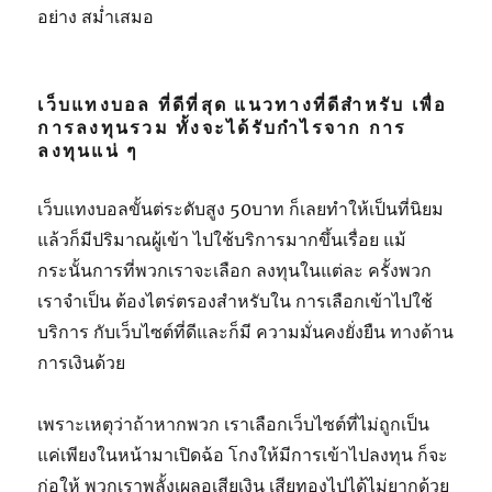
อย่าง สม่ำเสมอ
เว็บแทงบอล ที่ดีที่สุด แนวทางที่ดีสำหรับ เพื่อ
การลงทุนรวม ทั้งจะได้รับกำไรจาก การ
ลงทุนแน่ ๆ
เว็บแทงบอลขั้นต่ระดับสูง 50บาท ก็เลยทำให้เป็นที่นิยม
แล้วก็มีปริมาณผู้เข้า ไปใช้บริการมากขึ้นเรื่อย แม้
กระนั้นการที่พวกเราจะเลือก ลงทุนในแต่ละ ครั้งพวก
เราจำเป็น ต้องไตร่ตรองสำหรับใน การเลือกเข้าไปใช้
บริการ กับเว็บไซต์ที่ดีและก็มี ความมั่นคงยั่งยืน ทางด้าน
การเงินด้วย
เพราะเหตุว่าถ้าหากพวก เราเลือกเว็บไซต์ที่ไม่ถูกเป็น
แค่เพียงในหน้ามาเปิดฉ้อ โกงให้มีการเข้าไปลงทุน ก็จะ
ก่อให้ พวกเราพลั้งเผลอเสียเงิน เสียทองไปได้ไม่ยากด้วย