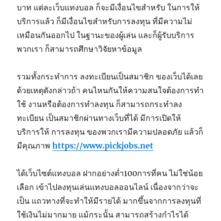
บาท แต่ละเว็บแทงบอล ก็จะมีเงื่อนไขสำหรับ ในการให้
บริการแล้ว ก็มีเงื่อนไขสำหรับการลงทุน ที่มีความไม่
เหมือนกันออกไป ในฐานะของผู้เล่น และก็ผู้รับบริการ
พวกเรา ก็สามารถศึกษาวิจัยหาข้อมูล
รวมทั้งกระทำการ ลงทะเบียนเป็นสมาชิก ของเว็บได้เลย
ด้วยเหตุดังกล่าวถ้า คนไหนกันให้ความสนใจต้องการทำ
ใช้ งานหรือต้องการทำลงทุน ก็สามารถกระทำลง
ทะเบียน เป็นสมาชิกผ่านทางเว็บที่ได้ มีการเปิดให้
บริการให้ การลงทุน ของพวกเรามีความปลอดภัย แล้วก็
มีคุณภาพ
https://www.pickjobs.net
ได้เว็บไซต์แทงบอล ฝากอย่างต่ำ100การที่คน ไม่ใช่น้อย
เลือก เข้าไปลงทุนเล่นแทงบอลออนไลน์ เนื่องจากว่าจะ
เป็น แถวทางที่จะทำให้มีรายได้ มากขึ้นจากการลงทุนที่
ใช้เงินไม่มากมาย แม้กระนั้น สามารถสร้างกำไรได้