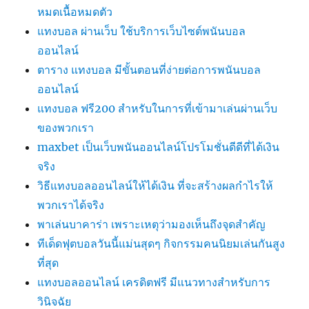
หมดเนื้อหมดตัว
แทงบอล ผ่านเว็บ ใช้บริการเว็บไซต์พนันบอล
ออนไลน์
ตาราง แทงบอล มีขั้นตอนที่ง่ายต่อการพนันบอล
ออนไลน์
แทงบอล ฟรี200 สำหรับในการที่เข้ามาเล่นผ่านเว็บ
ของพวกเรา
maxbet เป็นเว็บพนันออนไลน์โปรโมชั่นดีดีที่ได้เงิน
จริง
วิธีแทงบอลออนไลน์ให้ได้เงิน ที่จะสร้างผลกำไรให้
พวกเราได้จริง
พาเล่นบาคาร่า เพราะเหตุว่ามองเห็นถึงจุดสำคัญ
ทีเด็ดฟุตบอลวันนี้แม่นสุดๆ กิจกรรมคนนิยมเล่นกันสูง
ที่สุด
แทงบอลออนไลน์ เครดิตฟรี มีแนวทางสำหรับการ
วินิจฉัย