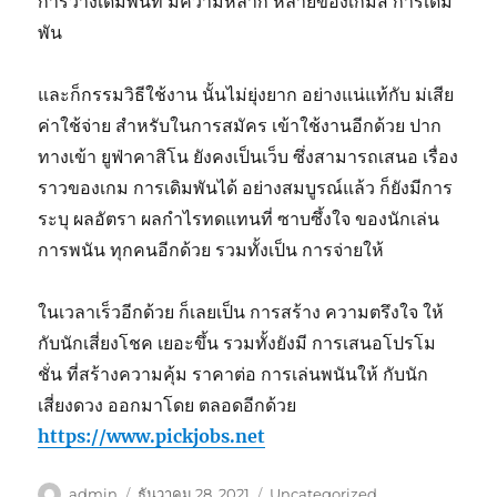
การวางเดิมพันที่ มีความหลาก หลายของเกมส์ การเดิม
พัน
และก็กรรมวิธีใช้งาน นั้นไม่ยุ่งยาก อย่างแน่แท้กับ ม่เสีย
ค่าใช้จ่าย สำหรับในการสมัคร เข้าใช้งานอีกด้วย ปาก
ทางเข้า ยูฟ่าคาสิโน ยังคงเป็นเว็บ ซึ่งสามารถเสนอ เรื่อง
ราวของเกม การเดิมพันได้ อย่างสมบูรณ์แล้ว ก็ยังมีการ
ระบุ ผลอัตรา ผลกำไรทดแทนที่ ซาบซึ้งใจ ของนักเล่น
การพนัน ทุกคนอีกด้วย รวมทั้งเป็น การจ่ายให้
ในเวลาเร็วอีกด้วย ก็เลยเป็น การสร้าง ความตรึงใจ ให้
กับนักเสี่ยงโชค เยอะขึ้น รวมทั้งยังมี การเสนอโปรโม
ชั่น ที่สร้างความคุ้ม ราคาต่อ การเล่นพนันให้ กับนัก
เสี่ยงดวง ออกมาโดย ตลอดอีกด้วย
https://www.pickjobs.net
ผู้
เขียน
หมวด
admin
ธันวาคม 28, 2021
Uncategorized