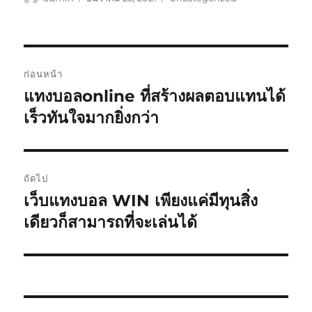
เขียน
เมื่อ
หมู่
แนะแนว
ก่อนหน้า
เรื่อง
แทงบอลonline ที่สร้างผลตอบแทนได้
เรื่อง
ก่อน
เร็วทันใจมากยิ่งกว่า
หน้า:
ถัดไป
เว็บแทงบอล WIN เพียงแค่มีทุนสิ่ง
เรื่อง
ต่อ
เดียวก็สามารถที่จะเล่นได้
ไป: