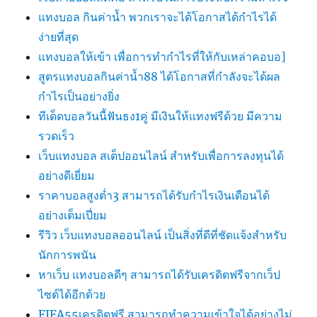
แทงบอล กินค่าน้ำ พวกเราจะได้โอกาสได้กำไรได้
ง่ายที่สุด
แทงบอลให้เข้า เพื่อการทำกำไรที่ให้กับเหล่าคอบอ]
สูตรแทงบอลกินค่าน้ำ88 ได้โอกาสที่กำลังจะได้ผล
กำไรเป็นอย่างยิ่ง
ทีเด็ดบอลวันนี้ฟันธง1คู่ มีเงินให้แทงฟรีด้วย มีความ
รวดเร็ว
เว็บแทงบอล สเต็ปออนไลน์ สำหรับเพื่อการลงทุนได้
อย่างดีเยี่ยม
ราคาบอลสูงต่ำ3 สามารถได้รับกำไรเงินเดือนได้
อย่างเต็มเปี่ยม
รีวิว เว็บแทงบอลออนไลน์ เป็นสิ่งที่ดีที่ชัดแจ้งสำหรับ
นักการพนัน
หาเว็บ แทงบอลดีๆ สามารถได้รับเครดิตฟรีจากเว็ป
ไซต์ได้อีกด้วย
FIFA55เครดิตฟรี สามารถทำความเข้าใจได้อย่างไม่