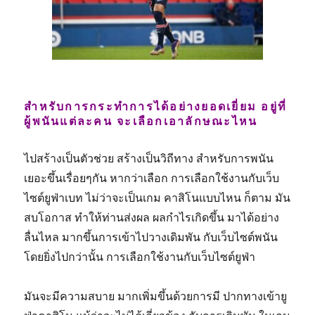
สำหรับการกระทำการได้อย่างยอดเยี่ยม อยู่ที่
ผู้พนันแต่ละคน จะเลือกเอาลักษณะไหน
ไปสร้างเป็นตัวช่วย สร้างเป็นวิถีทาง สำหรับการพนัน
เยอะขึ้นเรื่อยๆกัน หากว่าเลือก การเลือกใช้งานกับเว็บ
ไซต์ยูฟ่าเบท ไม่ว่าจะเป็นเกม คาสิโนแบบไหน ก็ตาม มัน
สบโอกาส ทำให้ท่านส่งผล ผลกำไรเกิดขึ้น มาได้อย่าง
ลื่นไหล มากขึ้นการเข้าไปวางเดิมพัน กับเว็บไซต์พนัน
โดยยิ่งไปกว่านั้น การเลือกใช้งานกับเว็บไซต์ยูฟ่า
มันจะมีความสบาย มากเพิ่มขึ้นด้วยการมี ปากทางเข้ายู