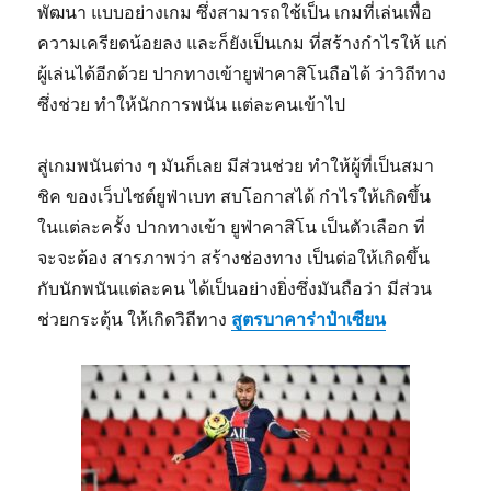
พัฒนา แบบอย่างเกม ซึ่งสามารถใช้เป็น เกมที่เล่นเพื่อ
ความเครียดน้อยลง และก็ยังเป็นเกม ที่สร้างกำไรให้ แก่
ผู้เล่นได้อีกด้วย ปากทางเข้ายูฟ่าคาสิโนถือได้ ว่าวิถีทาง
ซึ่งช่วย ทำให้นักการพนัน แต่ละคนเข้าไป
สู่เกมพนันต่าง ๆ มันก็เลย มีส่วนช่วย ทำให้ผู้ที่เป็นสมา
ชิค ของเว็บไซต์ยูฟ่าเบท สบโอกาสได้ กำไรให้เกิดขึ้น
ในแต่ละครั้ง ปากทางเข้า ยูฟ่าคาสิโน เป็นตัวเลือก ที่
จะจะต้อง สารภาพว่า สร้างช่องทาง เป็นต่อให้เกิดขึ้น
กับนักพนันแต่ละคน ได้เป็นอย่างยิ่งซึ่งมันถือว่า มีส่วน
ช่วยกระตุ้น ให้เกิดวิถีทาง
สูตรบาคาร่าป๋าเซียน