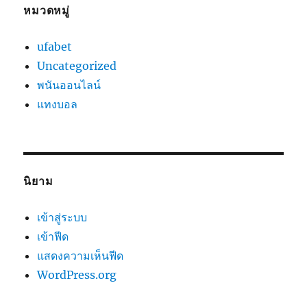
หมวดหมู่
ufabet
Uncategorized
พนันออนไลน์
แทงบอล
นิยาม
เข้าสู่ระบบ
เข้าฟีด
แสดงความเห็นฟีด
WordPress.org