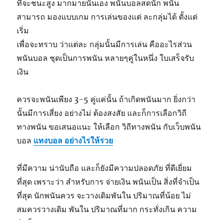
ที่จะชนะสูง มากมายนั้นเอง พนันบอลสดนัก พนัน
สามารถ มองแบบเกม การเล่นของแต่ ละกลุ่มได้ ตั้งแต่
เริ่ม
เพื่อจะทราบ ว่าแต่ละ กลุ่มนั้นมีการเล่น คืออะไรส่วน
พนันบอล ชุดเป็นการพนัน หลายๆคู่ในหนึ่ง ใบเสร็จรับ
เงิน
ควรจะพนันเพียง 3-5 คู่แค่นั้น ถ้าเกิดพนันมาก ยิ่งกว่า
นั้นมีการเสี่ยง อย่างไม่ ต้องสงสัย และก็การเลือกวิถี
ทางพนัน ขอเสนอแนะ ให้เลือก วิถีทางพนัน กับเว็บพนัน
บอล
แทงบอล อย่างไรให้รวย
ที่มีความ น่านับถือ และก็ยังมีความปลอดภัย ที่ดีเยี่ยม
ที่สุด เพราะว่า สำหรับการ จ่ายเงิน พนันเป็น สิ่งที่จำเป็น
ที่สุด นักพนันควร จะวางเดิมพันใน ปริมาณที่น้อย ไม่
สมควรวางเดิม พันใน ปริมาณที่มาก กระทั่งเกิน ความ