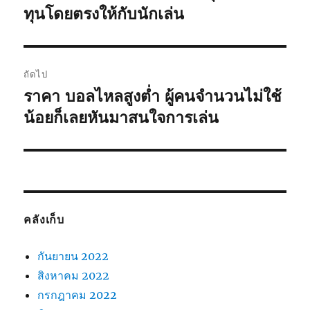
ก่อน
ทุนโดยตรงให้กับนักเล่น
หน้า:
ถัดไป
ราคา บอลไหลสูงต่ำ ผู้คนจำนวนไม่ใช้
เรื่อง
ต่อ
น้อยก็เลยหันมาสนใจการเล่น
ไป:
คลังเก็บ
กันยายน 2022
สิงหาคม 2022
กรกฎาคม 2022