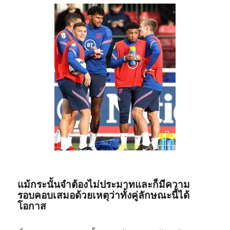
แม้กระนั้นจำต้องไม่ประมาทและก็มีความ
รอบคอบเสมอด้วยเหตุว่าทั้งคู่ลักษณะนี้ได้
โอกาส