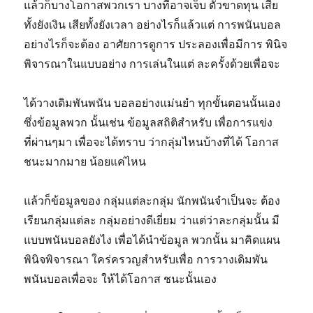
แล้วก็บางโอกาสพวกเรา บางทีอาจเจ็บ ตัวขาดทุน เสีย
ทั้งยังเงิน เสียทั้งยังเวลา อย่างไรก็แล้วแต่ การพนันบอล
อย่างไรก็จะต้อง อาศัยการดูการ ประลองเพื่อมีการ พินิจ
พิจารณาในแบบอย่าง การเล่นในแต่ ละครั้งด้วยเพื่อจะ
ได้วางเดิมพันพนัน บอลอย่างแม่นยำ ทุกขั้นตอนนั้นเอง
ซึ่งข้อมูลพวก นั้นเช่น ข้อมูลสถิติสำหรับ เพื่อการแข่ง
ที่ผ่านๆมา เพื่อจะได้ทราบ ว่ากลุ่มไหนบ้างที่ได้ โอกาส
ชนะมากมาย น้อยแค่ไหน
แล้วก็ข้อมูลของ กลุ่มแต่ละกลุ่ม นักพนันจำเป็นจะ ต้อง
เรียนกลุ่มแต่ละ กลุ่มอย่างดีเยี่ยม ว่าแต่ว่าละกลุ่มนั้น มี
แบบพนันบอลยังไง เพื่อได้นำข้อมูล พวกนั้น มาคิดแผน
พินิจพิจารณา ใคร่ครวญสำหรับเพื่อ การวางเดิมพัน
พนันบอลเพื่อจะ ให้ได้โอกาส ชนะนั้นเอง