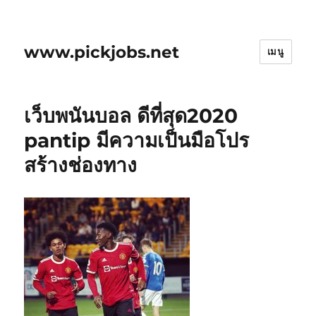
www.pickjobs.net
เมนู
เว็บพนันบอล ดีที่สุด2020
pantip มีความเป็นมือโปร
สร้างช่องทาง