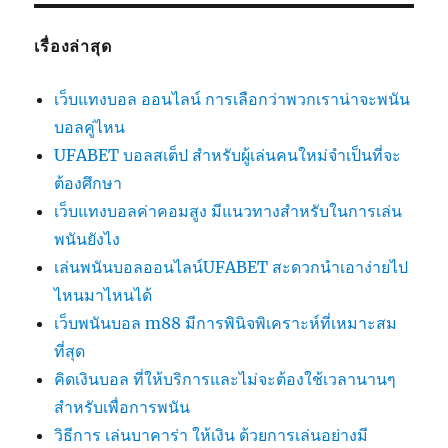
เรื่องล่าสุด
เว็บแทงบอล ออนไลน์ การเลือกว่าพวกเราน่าจะพนัน
บอลคู่ไหน
UFABET บอลสเต็ป สำหรับผู้เล่นคนใหม่จำเป็นที่จะ
ต้องศึกษา
เว็บแทงบอลค่าคอมสูง มีแนวทางสำหรับในการเล่น
พนันยังไง
เล่นพนันบอลออนไลน์UFABET สะดวกนำเอาง่ายไป
ไหนมาไหนได้
เว็บพนันบอล m88 มีการพินิจพิเคราะห์ที่เหมาะสม
ที่สุด
คิดเงินบอล ที่ให้บริการและไม่จะต้องใช้เวลานานๆ
สำหรับเพื่อการพนัน
วิธีการ เล่นบาคาร่า ให้เงิน ด้วยการเล่นอย่างมี